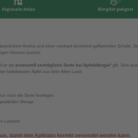
Regionaler Anbau
Allergiker geeignet
insäuerlichem Aroma und einer markant dunkelrot geflammten Schale. Sei
ackigen Genuss suchen.
l er als
potenziell verträgliche Sorte bei Apfelallergie*
gilt. Sein au
er beliebtesten Äpfel aus dem Alten Land.
nur noch die Sorte festlegen.
 gewählten Menge.
.
n Laufzeit.
us, damit dein Apfelabo korrekt versendet werden kann.