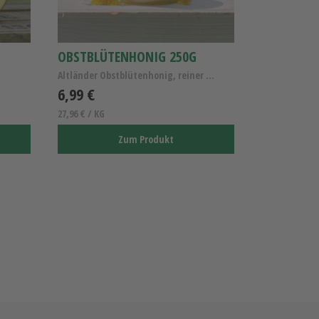
OBSTBLÜTENHONIG 250G
Altländer Obstblütenhonig, reiner Obstblütenhonig,...
6,99 €
27,96 € / KG
Zum Produkt