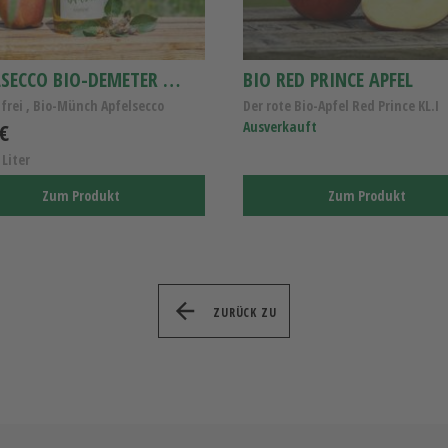
APFELSECCO BIO-DEMETER 0,75L
BIO RED PRINCE APFEL
frei , Bio-Münch Apfelsecco
Der rote Bio-Apfel Red Prince KL.I
 €
Ausverkauft
 Liter
Zum Produkt
Zum Produkt
ZURÜCK ZU