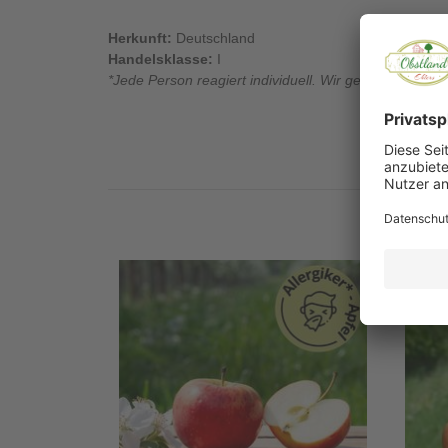
Herkunft:
Deutschland
Handelsklasse:
I
*Jede Person reagiert individuell. Wir geben keine Gar