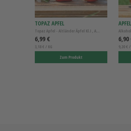
TOPAZ APFEL
Topaz Apfel - Altländer Äpfel Kl.I , Allergikerapfel
Alkohol
6,99 €
6,90
3,18 € / KG
9,20 € /
Zum Produkt