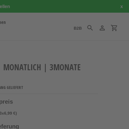
ellen
x
hen
B2B
Suchen
Einloggen
Einkauf
| MONATLICH | 3MONATE
ANG GELIEFERT
preis
3x6,99 €)
eferung