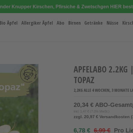
änder Knupper Kirschen, Pfirsiche & Zwetschgen HIER best
Bio Äpfel
Allergiker Äpfel
Abo
Birnen
Getränke
Nüsse
Kirsc
APFELABO 2.2KG 
TOPAZ
2,2KG ALLE 4 WOCHEN, 3 MONATE L
20,34 € ABO-Gesamt
inkl.
1,47 €
(7.0% MwSt.)
zzgl. 20,97 € Versandkosten (
6,78 €
6,99 €
Pro Li