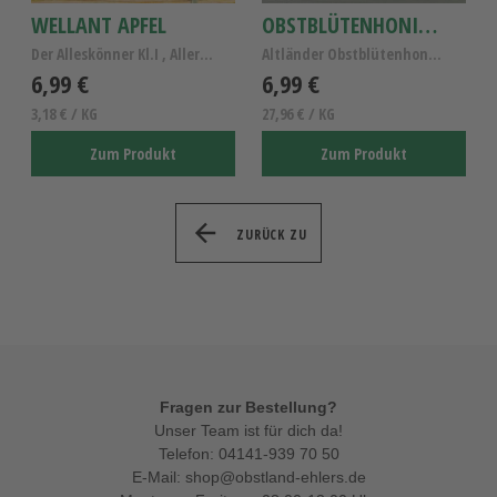
WELLANT APFEL
OBSTBLÜTENHONIG 250G
Der Alleskönner Kl.I , Allergiker Apfel Wellant
Altländer Obstblütenhonig, reiner Obstblütenhonig,...
6,99 €
6,99 €
3,18 € / KG
27,96 € / KG
Zum Produkt
Zum Produkt
ZURÜCK ZU
Fragen zur Bestellung?
Unser Team ist für dich da!
Telefon:
04141-939 70 50
E-Mail:
shop@obstland-ehlers.de