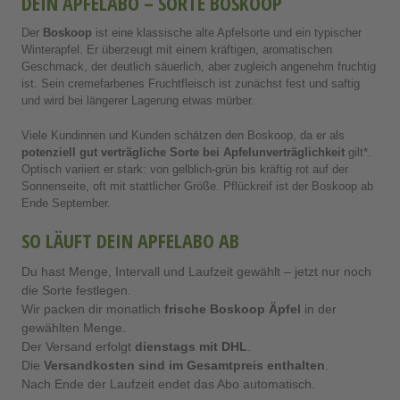
DEIN APFELABO – SORTE BOSKOOP
Der
Boskoop
ist eine klassische alte Apfelsorte und ein typischer
Winterapfel. Er überzeugt mit einem kräftigen, aromatischen
Geschmack, der deutlich säuerlich, aber zugleich angenehm fruchtig
ist. Sein cremefarbenes Fruchtfleisch ist zunächst fest und saftig
und wird bei längerer Lagerung etwas mürber.
Viele Kundinnen und Kunden schätzen den Boskoop, da er als
potenziell gut verträgliche Sorte bei Apfelunverträglichkeit
gilt*.
Optisch variiert er stark: von gelblich-grün bis kräftig rot auf der
Sonnenseite, oft mit stattlicher Größe. Pflückreif ist der Boskoop ab
Ende September.
SO LÄUFT DEIN APFELABO AB
Du hast Menge, Intervall und Laufzeit gewählt – jetzt nur noch
die Sorte festlegen.
Wir packen dir monatlich
frische Boskoop Äpfel
in der
gewählten Menge.
Der Versand erfolgt
d
ienstags mit DHL
.
Die
Versandkosten sind im Gesamtpreis enthalten
.
Nach Ende der Laufzeit endet das Abo automatisch.