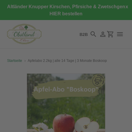
Direkt
Altländer Knupper Kirschen, Pfirsiche & Zwetschgen
x
zum
HIER bestellen
Inhalt
B2B
Suchen
Einloggen
Einkaufswa
Startseite
›
Apfelabo 2.2kg | alle 14 Tage | 3 Monate Boskoop