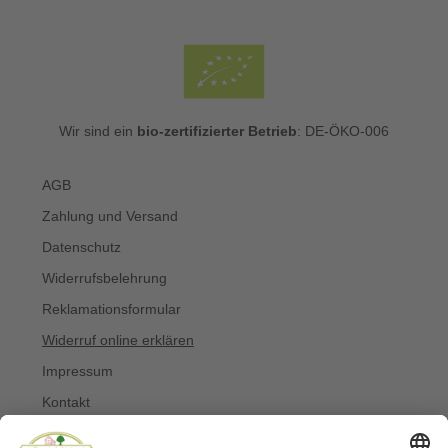
Wir sind ein
bio-zertifizierter Betrieb
: DE-ÖKO-006
AGB
Zahlung und Versand
Datenschutz
Widerrufsbelehrung
Reklamationsformular
Widerruf online erklären
Impressum
Kontakt
Über uns