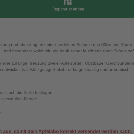
Regionaler Anbau
kung und überzeugt mit einer perfekten Balance aus Süße und Säure. S
en Land besonders wohlfühlt und dank seiner leuchtend roten Schale sofor
rch eine zufällige Kreuzung zweier Apfelsorten. Obstbauer Gerd Sunder
ntwickelt hat. Kühl gelagert bleibt er lange knackig und aromatisch.
nur noch die Sorte festlegen.
er gewählten Menge.
.
n
aus, damit dein Apfelabo korrekt versendet werden kann.