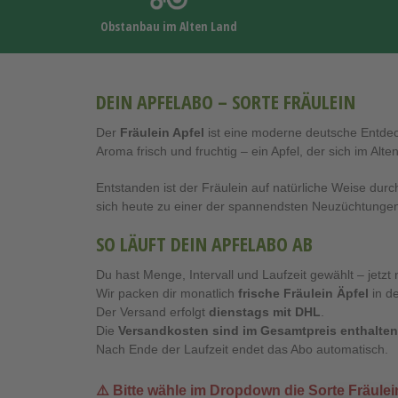
Obstanbau im Alten Land
DEIN APFELABO – SORTE FRÄULEIN
Der
Fräulein Apfel
ist eine moderne deutsche Entdec
Aroma frisch und fruchtig – ein Apfel, der sich im Alt
Entstanden ist der Fräulein auf natürliche Weise du
sich heute zu einer der spannendsten Neuzüchtungen e
SO LÄUFT DEIN APFELABO AB
Du hast Menge, Intervall und Laufzeit gewählt – jetzt 
Wir packen dir monatlich
frische Fräulein Äpfel
in d
Der Versand erfolgt
dienstags mit DHL
.
Die
Versandkosten sind im Gesamtpreis enthalten
Nach Ende der Laufzeit endet das Abo automatisch.
⚠️ Bitte wähle im Dropdown die Sorte
Fräulei