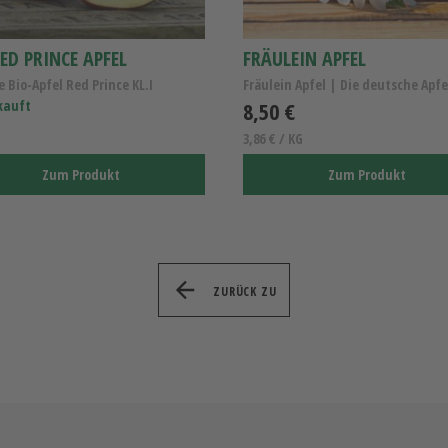
ED PRINCE APFEL
FRÄULEIN APFEL
e Bio-Apfel Red Prince KL.I
kauft
8,50 €
3,86 € / KG
Zum Produkt
Zum Produkt
ZURÜCK ZU