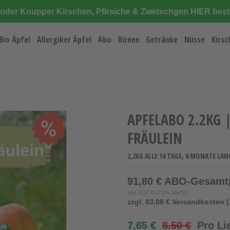
änder Knupper Kirschen, Pfirsiche & Zwetschgen HIER best
Bio Äpfel
Allergiker Äpfel
Abo
Birnen
Getränke
Nüsse
Kirsc
APFELABO 2.2KG |
FRÄULEIN
2,2KG ALLE 14 TAGE, 6 MONATE LAN
91,80 € ABO-Gesamt
inkl.
5,87 €
(7.0% MwSt.)
zzgl. 83,88 € Versandkosten (
7,65 €
8,50 €
Pro Li