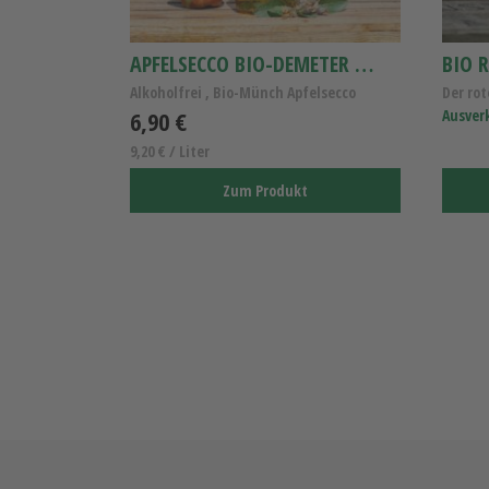
APFELSECCO BIO-DEMETER 0,75L
BIO R
Alkoholfrei , Bio-Münch Apfelsecco
Der rot
6,90 €
Ausver
9,20 € / Liter
Zum Produkt