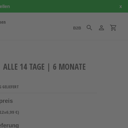
ellen
x
hen
B2B
Suchen
Einloggen
Einkauf
 ALLE 14 TAGE | 6 MONATE
G GELIEFERT
preis
12x6,99 €)
eferung