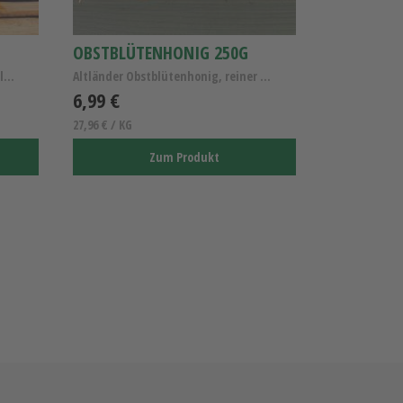
OBSTBLÜTENHONIG 250G
Fräulein Apfel | Die deutsche Apfelentdeckung
Altländer Obstblütenhonig, reiner Obstblütenhonig,...
6,99 €
27,96 € / KG
Zum Produkt