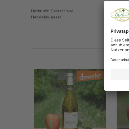
Herkunft:
Deutschland
Handelsklasse:
I
Ausv