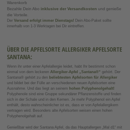
Warenkorb
Bezahle Dein Abo
inklusive der Versandkosten
und genieße
die Vorteile.
Der
Versand erfolgt immer Dienstags
!
Dein Abo-Paket sollte
innerhalb von 1-3 Werktagen bei Dir eintreffen.
ÜBER DIE APFELSORTE ALLERGIKER APFELSORTE
SANTANA:
Wenn ihr unter einer Apfelallergie leidet, habt Ihr bestimmt schon
einmal von dem leckeren
Allergiker-Apfel
„Santana®“
gehört. Der
Santana® gehört zu den
beliebtesten Apfelsorten für Allergiker
und bildet bei der Fülle an verschiedenen neuen Apfelsorten eine
Ausnahme. Und das liegt an seinem
hohen Polyphenolgehalt!
Polyphenole sind eine Gruppe sekundärer Pflanzenstoffe und finden
sich in der Schale und in den Kernen. Je mehr Polyphenol ein Apfel
enthält, desto wahrscheinlicher ist es, dass er von Apfelallergikern
vertragen wird. Besonders alte Apfelsorten weisen einen hohen
Polyphenolgehalt auf.
Genießbar wird der Santana Apfel, da das Hauptallergen „Mal d1“ mit