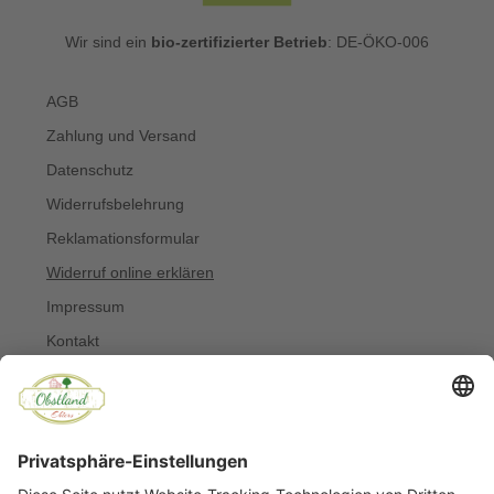
Wir sind ein
bio-zertifizierter Betrieb
: DE-ÖKO-006
AGB
Zahlung und Versand
Datenschutz
Widerrufsbelehrung
Reklamationsformular
Widerruf online erklären
Impressum
Kontakt
Über uns
Allergiker
Blog