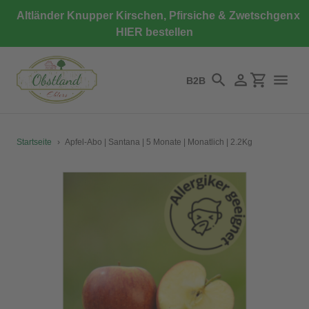
Direkt
Altländer Knupper Kirschen, Pfirsiche & Zwetschgen
x
zum
HIER bestellen
Inhalt
B2B
Suchen
Einloggen
Einkaufswa
Startseite
›
Apfel-Abo | Santana | 5 Monate | Monatlich | 2.2Kg