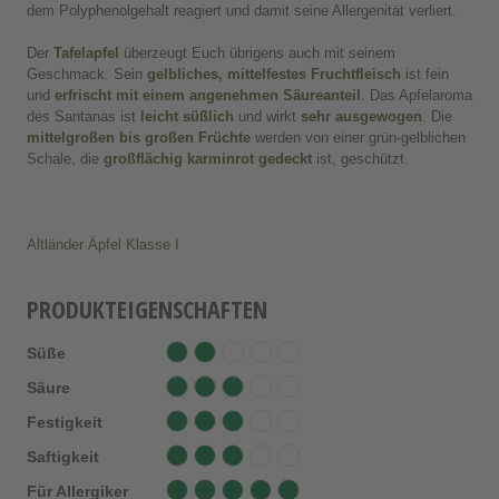
dem Polyphenolgehalt reagiert und damit seine Allergenität verliert.
Der
Tafelapfel
überzeugt Euch übrigens auch mit seinem
Geschmack. Sein
gelbliches, mittelfestes Fruchtfleisch
ist fein
und
erfrischt mit einem angenehmen Säureanteil
. Das Apfelaroma
des Santanas ist
leicht süßlich
und wirkt
sehr ausgewogen
. Die
mittelgroßen bis großen Früchte
werden von einer grün-gelblichen
Schale, die
großflächig karminrot gedeckt
ist, geschützt.
Altländer Äpfel Klasse I
PRODUKTEIGENSCHAFTEN
Süße
Säure
Festigkeit
Saftigkeit
Für Allergiker