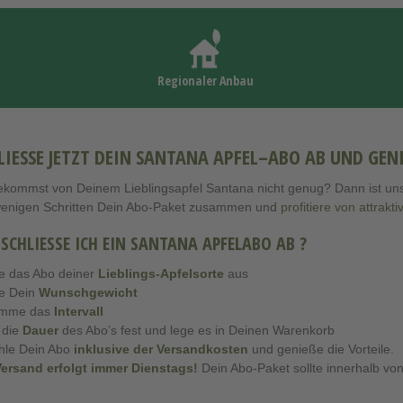
Regionaler Anbau
LIESSE JETZT DEIN SANTANA APFEL–ABO AB UND GENIES
kommst von Deinem Lieblingsapfel Santana nicht genug? Dann ist unser 
wenigen Schritten Dein Abo-Paket zusammen und
profitiere von attrakt
 SCHLIESSE ICH EIN SANTANA APFELABO AB ?
e das Abo deiner
Lieblings-Apfelsorte
aus
e Dein
Wunschgewicht
imme das
Intervall
 die
Dauer
des Abo’s fest und lege es in Deinen Warenkorb
hle Dein Abo
inklusive der Versandkosten
und genieße die Vorteile.
Versand erfolgt immer Dienstags
!
Dein Abo-Paket sollte innerhalb von