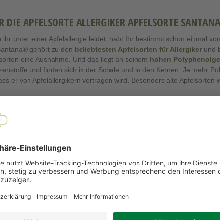
R DIE APFELSORTE ALLERGIKER APFELSORTE SANTANA
ihr unter einer Apfelallergie leidet, habt Ihr bestimmt schon einmal v
Santana® gehört zu den
beliebtesten Apfelsorten für Allergiker
und b
sorten eine Ausnahme. Und das liegt an seinem
hohen Polyphenolge
zenstoffe und finden sich in der Schale und in den Kernen. Je mehr Poly
ass er von Apfelallergikern vertragen wird. Besonders alte Apfelsorten
ßbar wird der Santana Apfel, da das Hauptallergen „Mal d1“ mit dem Po
rt.
Tafelapfel
überzeugt Euch übrigens auch mit seinem Geschmack. Sei
ischt mit einem angenehmen Säureanteil
. Das Apfelaroma des Santan
ittelgroßen bis großen Früchte
werden von einer grün-gelblichen Sc
ützt.
nder Äpfel Klasse I