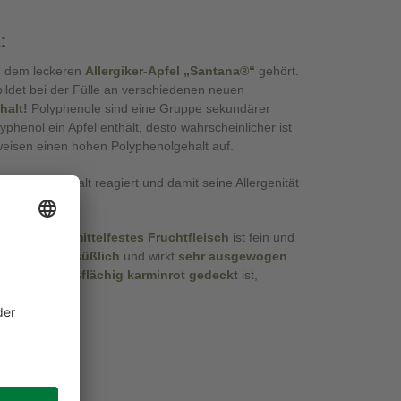
:
on dem leckeren
Allergiker-Apfel
„Santana®“
gehört.
ildet bei der Fülle an verschiedenen neuen
halt!
Polyphenole sind eine Gruppe sekundärer
phenol ein Apfel enthält, desto wahrscheinlicher ist
 weisen einen hohen Polyphenolgehalt auf.
lyphenolgehalt reagiert und damit seine Allergenität
n
gelbliches, mittelfestes Fruchtfleisch
ist fein und
as ist
leicht süßlich
und wirkt
sehr ausgewogen
.
hale, die
großflächig karminrot gedeckt
ist,