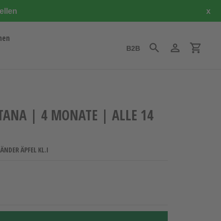
ellen
x
hen
B2B
Suchen
Einloggen
Einkauf
TANA | 4 MONATE | ALLE 14
ÄNDER ÄPFEL KL.I