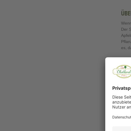
ÜBE
Wenn 
Der 
Apfel
Pflan
es, d
Genie
verlie
Der
erfr
Die
m
gesch
Altlä