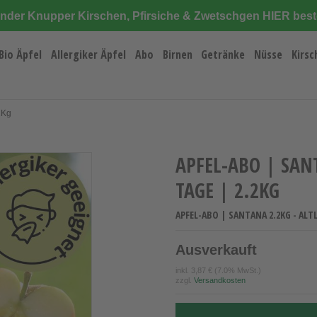
änder Knupper Kirschen, Pfirsiche & Zwetschgen HIER best
Bio Äpfel
Allergiker Äpfel
Abo
Birnen
Getränke
Nüsse
Kirsc
2Kg
APFEL-ABO | SAN
TAGE | 2.2KG
APFEL-ABO | SANTANA 2.2KG - ALTL
Ausverkauft
inkl.
3,87 €
(7.0% MwSt.)
zzgl.
Versandkosten