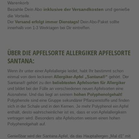
Warenkorb
Bezahle Dein Abo
inklusive der Versandkosten
und genieße
die Vorteile.
Der
Versand erfolgt immer Dienstags
!
Dein Abo-Paket sollte
innerhalb von 1-3 Werktagen bei Dir eintreffen.
ÜBER DIE APFELSORTE ALLERGIKER APFELSORTE
SANTANA:
Wenn ihr unter einer Apfelallergie leidet, habt Ihr bestimmt schon
einmal von dem leckeren
Allergiker-Apfel
„Santana®“
gehört. Der
Santana® gehört zu den
beliebtesten Apfelsorten für Allergiker
und bildet bei der Fülle an verschiedenen neuen Apfelsorten eine
Ausnahme. Und das liegt an seinem
hohen Polyphenolgehalt!
Polyphenole sind eine Gruppe sekundärer Pflanzenstoffe und finden
sich in der Schale und in den Kernen. Je mehr Polyphenol ein Apfel
enthält, desto wahrscheinlicher ist es, dass er von Apfelallergikern
vertragen wird. Besonders alte Apfelsorten weisen einen hohen
Polyphenolgehalt auf.
Genießbar wird der Santana Apfel, da das Hauptallergen „Mal d1“ mit