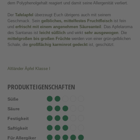
dem Polyphenolgehalt reagiert und damit seine Allergenität verliert.
Der
Tafelapfel
überzeugt Euch übrigens auch mit seinem
Geschmack. Sein
gelbliches, mittelfestes Fruchtfleisch
ist fein
und
erfrischt mit einem angenehmen Säureanteil
. Das Apfelaroma
des Santanas ist
leicht süßlich
und wirkt
sehr ausgewogen
. Die
mittelgroßen bis großen Früchte
werden von einer grün-gelblichen
Schale, die
großflächig karminrot gedeckt
ist, geschützt.
Altländer Äpfel Klasse I
PRODUKTEIGENSCHAFTEN
Süße
Säure
Festigkeit
Saftigkeit
Für Allergiker