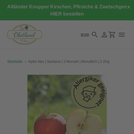
Direkt
Altländer Knupper Kirschen, Pfirsiche & Zwetschgen
x
zum
HIER bestellen
Inhalt
B2B
Suchen
Einloggen
Einkaufswa
Startseite
›
Apfel-Abo | Santana | 3 Monate | Monatlich | 2.2Kg