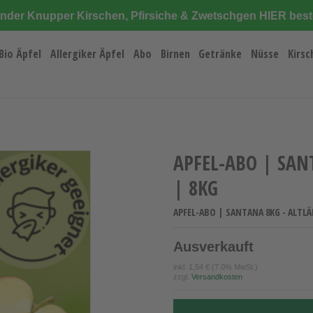
änder Knupper Kirschen, Pfirsiche & Zwetschgen HIER best
Bio Äpfel
Allergiker Äpfel
Abo
Birnen
Getränke
Nüsse
Kirsc
APFEL-ABO | SA
| 8KG
APFEL-ABO | SANTANA 8KG - ALTLÄ
Ausverkauft
inkl.
1,54 €
(7.0% MwSt.)
zzgl.
Versandkosten