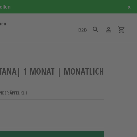
ellen
x
hen
B2B
Suchen
Einloggen
Einkauf
NTANA| 1 MONAT | MONATLICH
NDER ÄPFEL KL.I