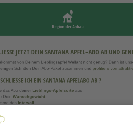
Regionaler Anbau
LIESSE JETZT DEIN SANTANA APFEL–ABO AB UND GENIES
kommst von Deinem Lieblingsapfel Wellant nicht genug? Dann ist unser 
wenigen Schritten Dein Abo-Paket zusammen und
profitiere von attrakt
 SCHLIESSE ICH EIN SANTANA APFELABO AB ?
e das Abo deiner
Lieblings-Apfelsorte
aus
e Dein
Wunschgewicht
imme das
Intervall
 die
Dauer
des Abo’s fest und lege es in Deinen Warenkorb
hle Dein Abo
inklusive der Versandkosten
und genieße die Vorteile.
Versand erfolgt immer Dienstags
!
Dein Abo-Paket sollte innerhalb von