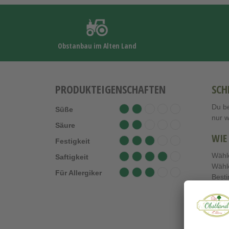
Obstanbau im Alten Land
PRODUKTEIGENSCHAFTEN
SCH
Du be
Süße
nur 
Säure
WIE
Festigkeit
Wähl
Saftigkeit
Wähl
Für Allergiker
Best
Lege
Beza
Der