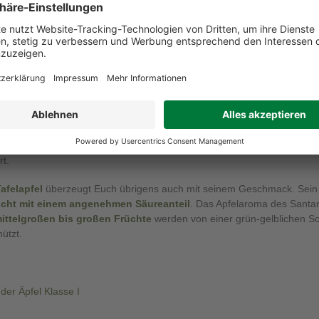
R DIE APFELSORTE ALLERGIKER APFELSORTE SANTANA
ihr unter einer Apfelallergie leidet, habt Ihr bestimmt schon einmal v
Santana® gehört zu den
beliebtesten Apfelsorten für Allergiker
und b
sorten eine Ausnahme. Und das liegt an seinem
hohen Polyphenolge
zenstoffe und finden sich in der Schale und in den Kernen. Je mehr Poly
ass er von Apfelallergikern vertragen wird. Besonders alte Apfelsorten
ßbar wird der Santana Apfel, da das Hauptallergen „Mal d1“ mit dem Po
rt.
Tafelapfel
überzeugt Euch übrigens auch mit seinem Geschmack. Sei
ischt mit einem angenehmen Säureanteil
. Das Apfelaroma des Santan
ittelgroßen bis großen Früchte
werden von einer grün-gelblichen Sc
ützt.
nder Äpfel Klasse I