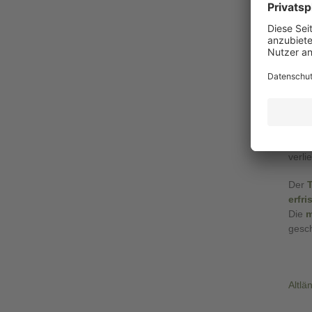
ÜBE
Wenn 
Der 
Apfel
Pflan
es, d
Genie
verlie
Der
erfr
Die
m
gesch
Altlä