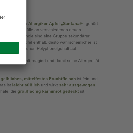
:
on dem leckeren
Allergiker-Apfel
„Santana®“
gehört.
ildet bei der Fülle an verschiedenen neuen
halt!
Polyphenole sind eine Gruppe sekundärer
phenol ein Apfel enthält, desto wahrscheinlicher ist
 weisen einen hohen Polyphenolgehalt auf.
lyphenolgehalt reagiert und damit seine Allergenität
n
gelbliches, mittelfestes Fruchtfleisch
ist fein und
as ist
leicht süßlich
und wirkt
sehr ausgewogen
.
hale, die
großflächig karminrot gedeckt
ist,