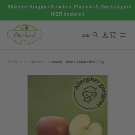
Direkt
Altländer Knupper Kirschen, Pfirsiche & Zwetschgen
x
zum
HIER bestellen
Inhalt
B2B
Suchen
Einloggen
Einkaufswa
Startseite
›
Apfel-Abo | Santana| 1 Monat | Monatlich | 8Kg