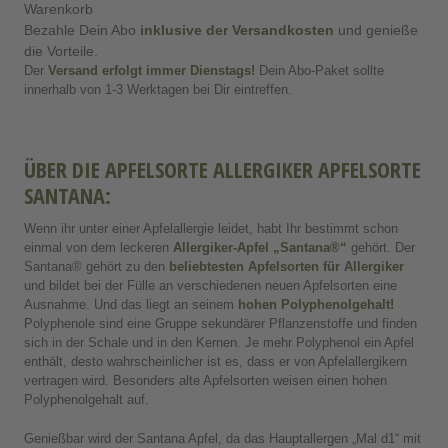
Warenkorb
Bezahle Dein Abo
inklusive der Versandkosten
und genieße
die Vorteile.
Der
Versand erfolgt immer Dienstags
!
Dein Abo-Paket sollte
innerhalb von 1-3 Werktagen bei Dir eintreffen.
ÜBER DIE APFELSORTE ALLERGIKER APFELSORTE
SANTANA:
Wenn ihr unter einer Apfelallergie leidet, habt Ihr bestimmt schon
einmal von dem leckeren
Allergiker-Apfel
„Santana®“
gehört. Der
Santana® gehört zu den
beliebtesten Apfelsorten für Allergiker
und bildet bei der Fülle an verschiedenen neuen Apfelsorten eine
Ausnahme. Und das liegt an seinem
hohen Polyphenolgehalt!
Polyphenole sind eine Gruppe sekundärer Pflanzenstoffe und finden
sich in der Schale und in den Kernen. Je mehr Polyphenol ein Apfel
enthält, desto wahrscheinlicher ist es, dass er von Apfelallergikern
vertragen wird. Besonders alte Apfelsorten weisen einen hohen
Polyphenolgehalt auf.
Genießbar wird der Santana Apfel, da das Hauptallergen „Mal d1“ mit