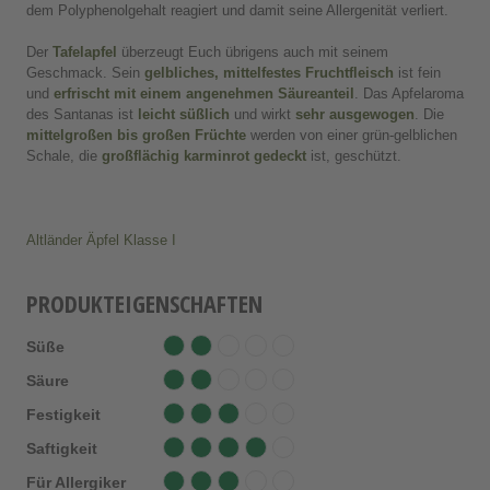
dem Polyphenolgehalt reagiert und damit seine Allergenität verliert.
Der
Tafelapfel
überzeugt Euch übrigens auch mit seinem
Geschmack. Sein
gelbliches, mittelfestes Fruchtfleisch
ist fein
und
erfrischt mit einem angenehmen Säureanteil
. Das Apfelaroma
des Santanas ist
leicht süßlich
und wirkt
sehr ausgewogen
. Die
mittelgroßen bis großen Früchte
werden von einer grün-gelblichen
Schale, die
großflächig karminrot gedeckt
ist, geschützt.
Altländer Äpfel Klasse I
PRODUKTEIGENSCHAFTEN
Süße
Säure
Festigkeit
Saftigkeit
Für Allergiker