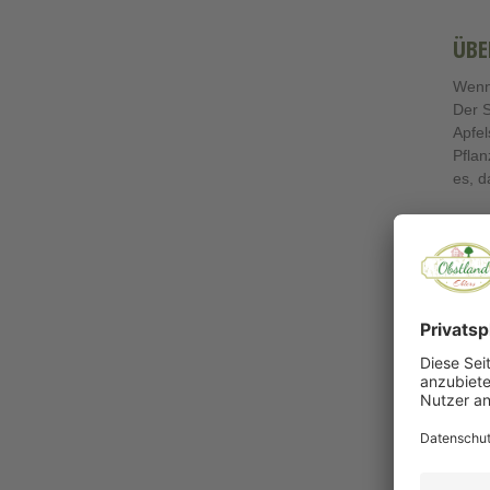
ÜBE
Wenn 
Der 
Apfel
Pflan
es, d
Genie
verlie
Der
erfr
Die
m
gesch
Altlä