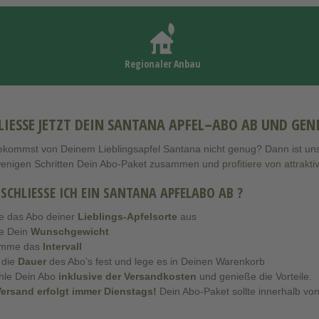
Regionaler Anbau
LIESSE JETZT DEIN SANTANA APFEL–ABO AB UND GENIES
kommst von Deinem Lieblingsapfel Santana nicht genug? Dann ist unser 
wenigen Schritten Dein Abo-Paket zusammen und
profitiere von attrakt
 SCHLIESSE ICH EIN SANTANA APFELABO AB ?
e das Abo deiner
Lieblings-Apfelsorte
aus
e Dein
Wunschgewicht
imme das
Intervall
 die
Dauer
des Abo’s fest und lege es in Deinen Warenkorb
hle Dein Abo
inklusive der Versandkosten
und genieße die Vorteile.
Versand erfolgt immer Dienstags
!
Dein Abo-Paket sollte innerhalb von