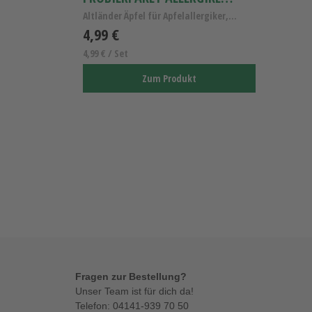
Altländer Äpfel für Apfelallergiker, Probierpaket ...
4,99 €
4,99 € / Set
Zum Produkt
Fragen zur Bestellung?
Unser Team ist für dich da!
Telefon:
04141-939 70 50