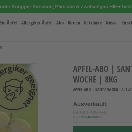
änder Knupper Kirschen, Pfirsiche & Zwetschgen HIER best
Bio Äpfel
Allergiker Äpfel
Abo
Birnen
Getränke
Nüsse
Kirsc
Kg
APFEL-ABO | SAN
WOCHE | 8KG
APFEL-ABO | SANTANA 8KG - ALTLÄ
Ausverkauft
inkl.
6,03 €
(7.0% MwSt.)
zzgl.
Versandkosten