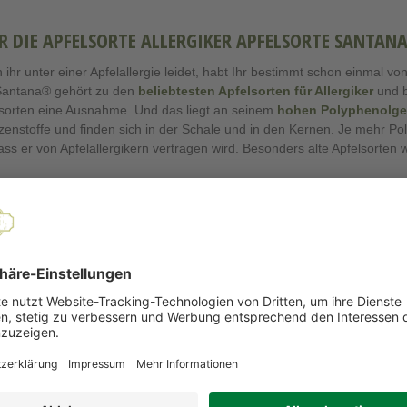
R DIE APFELSORTE ALLERGIKER APFELSORTE SANTANA
ihr unter einer Apfelallergie leidet, habt Ihr bestimmt schon einmal v
Santana® gehört zu den
beliebtesten Apfelsorten für Allergiker
und b
sorten eine Ausnahme. Und das liegt an seinem
hohen Polyphenolge
zenstoffe und finden sich in der Schale und in den Kernen. Je mehr Poly
ass er von Apfelallergikern vertragen wird. Besonders alte Apfelsorten
ßbar wird der Santana Apfel, da das Hauptallergen „Mal d1“ mit dem Po
rt.
Tafelapfel
überzeugt Euch übrigens auch mit seinem Geschmack. Sei
ischt mit einem angenehmen Säureanteil
. Das Apfelaroma des Santan
ittelgroßen bis großen Früchte
werden von einer grün-gelblichen Sc
ützt.
nder Äpfel Klasse I