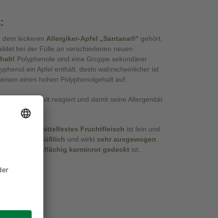
:
on dem leckeren
Allergiker-Apfel
„Santana®“
gehört.
ildet bei der Fülle an verschiedenen neuen
halt!
Polyphenole sind eine Gruppe sekundärer
phenol ein Apfel enthält, desto wahrscheinlicher ist
 weisen einen hohen Polyphenolgehalt auf.
lyphenolgehalt reagiert und damit seine Allergenität
n
gelbliches, mittelfestes Fruchtfleisch
ist fein und
as ist
leicht süßlich
und wirkt
sehr ausgewogen
.
hale, die
großflächig karminrot gedeckt
ist,