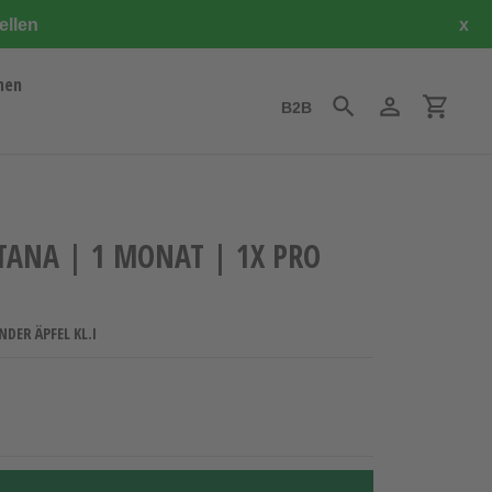
ellen
x
hen
B2B
Suchen
Einloggen
Einkauf
TANA | 1 MONAT | 1X PRO
NDER ÄPFEL KL.I