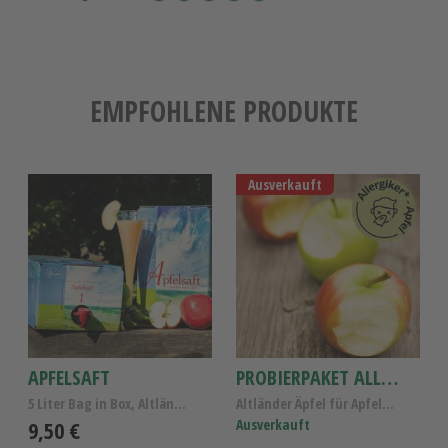
EMPFOHLENE PRODUKTE
Ausverkauft
APFELSAFT
PROBIERPAKET ALLERGIKER-ÄPFEL 4 SORTEN
5 Liter Bag in Box, Altländer Apfelsaft naturtrüb
Altländer Äpfel für Apfelallergiker, Probierpaket ...
9,50 €
Ausverkauft