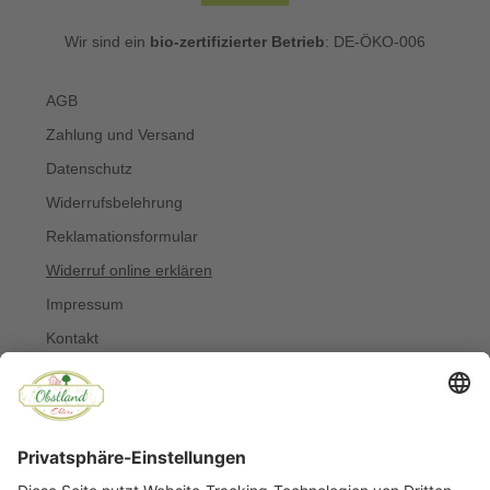
Wir sind ein
bio-zertifizierter Betrieb
: DE-ÖKO-006
AGB
Zahlung und Versand
Datenschutz
Widerrufsbelehrung
Reklamationsformular
Widerruf online erklären
Impressum
Kontakt
Über uns
Allergiker
Blog