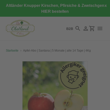
Direkt
Altländer Knupper Kirschen, Pfirsiche & Zwetschgen
x
zum
HIER bestellen
Inhalt
B2B
Suchen
Einloggen
Einkaufswa
Startseite
›
Apfel-Abo | Santana | 5 Monate | alle 14 Tage | 4Kg