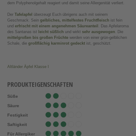
dem Polyphenolgehalt reagiert und damit seine Allergenität verliert.
Der
Tafelapfel
überzeugt Euch übrigens auch mit seinem
Geschmack. Sein
gelbliches, mittelfestes Fruchtfleisch
ist fein
und
erfrischt mit einem angenehmen Säureanteil
. Das Apfelaroma
des Santanas ist
leicht süßlich
und wirkt
sehr ausgewogen
. Die
mittelgroßen bis großen Früchte
werden von einer grün-gelblichen
Schale, die
großflächig karminrot gedeckt
ist, geschützt.
Altländer Äpfel Klasse I
PRODUKTEIGENSCHAFTEN
Süße
Säure
Festigkeit
Saftigkeit
Für Allergiker