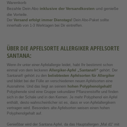
Warenkorb
Bezahle Dein Abo
inklusive der Versandkosten
und genieße
die Vorteile.
Der
Versand erfolgt immer Dienstags
!
Dein Abo-Paket sollte
innerhalb von 1-3 Werktagen bei Dir eintreffen.
ÜBER DIE APFELSORTE ALLERGIKER APFELSORTE
SANTANA:
Wenn ihr unter einer Apfelallergie leidet, habt Ihr bestimmt schon
einmal von dem leckeren
Allergiker-Apfel
„Santana®“
gehört. Der
Santana® gehört zu den
beliebtesten Apfelsorten für Allergiker
und bildet bei der Fülle an verschiedenen neuen Apfelsorten eine
Ausnahme. Und das liegt an seinem
hohen Polyphenolgehalt!
Polyphenole sind eine Gruppe sekundärer Pflanzenstoffe und finden
sich in der Schale und in den Kernen. Je mehr Polyphenol ein Apfel
enthält, desto wahrscheinlicher ist es, dass er von Apfelallergikern
vertragen wird. Besonders alte Apfelsorten weisen einen hohen
Polyphenolgehalt auf.
Genießbar wird der Santana Apfel, da das Hauptallergen „Mal d1“ mit