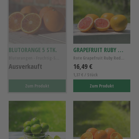
BLUTORANGE 5 STK.
GRAPEFRUIT RUBY RED 12 STK.
Blutorangen - Fruchtig-Süß 5 Stück
Rote Grapefruit Ruby Red - 12Stk.
Ausverkauft
16,49 €
1,37 € / Stück
Zum Produkt
Zum Produkt