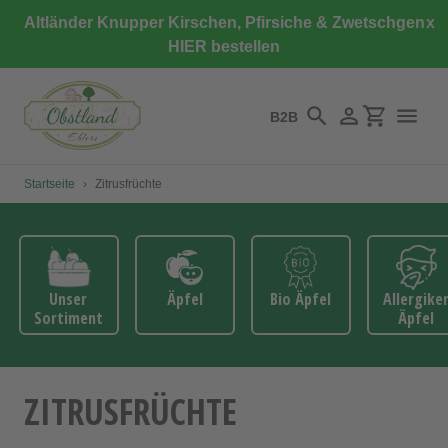
Direkt
Altländer Knupper Kirschen, Pfirsiche & Zwetschgen
x
zum
HIER bestellen
Inhalt
B2B
Suchen
Einloggen
Einkaufswa
Startseite
›
Zitrusfrüchte
Unser
Äpfel
Bio Äpfel
Allergike
Sortiment
Äpfel
ZITRUSFRÜCHTE