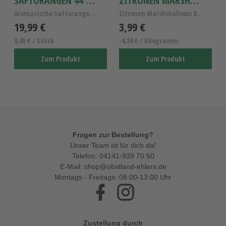
SAFTORANGEN 44 STK.
ZITRONEN MARSHMALLOWS 80G
Aromatische Saftorangen - 44 Orangen für Saft
Zitronen Marshmallows 80g, Hello Sunshine Marshmal...
19,99 €
3,99 €
0,45 € / Stück
-4,34 € / Kilogramm
Zum Produkt
Zum Produkt
Fragen zur Bestellung?
Unser Team ist für dich da!
Telefon:
04141-939 70 50
E-Mail:
shop@obstland-ehlers.de
Montags - Freitags: 08:00-13:00 Uhr
Facebook
Instagram
Zustellung durch