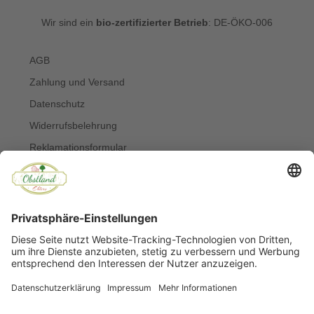
Wir sind ein
bio-zertifizierter Betrieb
: DE-ÖKO-006
AGB
Zahlung und Versand
Datenschutz
Widerrufsbelehrung
Reklamationsformular
Widerruf online erklären
Impressum
Kontakt
Über uns
Allergiker
Blog
© Copyright 2022 Obstland Ehlers