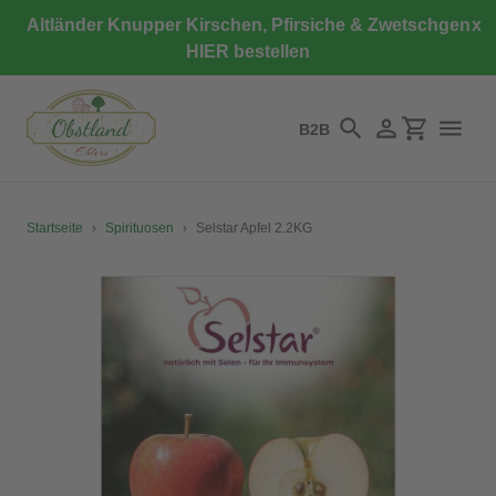
Direkt
Altländer Knupper Kirschen, Pfirsiche & Zwetschgen
x
zum
HIER bestellen
Inhalt
B2B
Suchen
Einloggen
Einkaufswa
Startseite
›
Spirituosen
›
Selstar Apfel 2.2KG