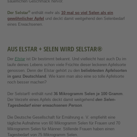
säuerlichen Geschmack hervor.
®
Der Selstar
enthält mehr als
10 mal so viel Selen als ein
gewöhnlicher Apfel
und deckt damit weitgehend den Selenbedarf
eines Erwachsenen.
AUS ELSTAR + SELEN WIRD SELSTAR®
Der
Elstar
ist Dir bestimmt bekannt. Und vielleicht hast auch Du im
laufe deines Lebens schon viele Früchte dieser leckeren Apfelsorte
genossen. Denn der Elstar gehört zu den
beliebtesten Apfelsorten
in ganz Deutschland
. Wie kann man also eine so tolle Apfelsorte
noch besser machen?
Der Selstar® enthält rund
36 Mikrogramm Selen je 100 Gramm
.
Der Verzehr eines Apfels deckt damit weitgehend
den Selen-
Tagesbedarf einer erwachsenen Person
.
Die Deutsche Gesellschaft für Ernährung e. V. empfiehlt eine
tägliche Aufnahme von 60 Mikrogramm Selen für Frauen und 70
Mikrogramm Selen für Männer. Stillende Frauen haben einen
Tagesbedarf von 75 Mikrogramm Selen.