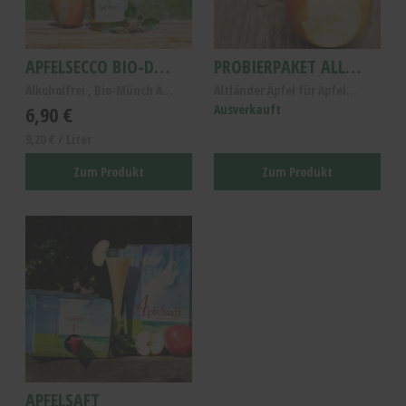
APFELSECCO BIO-DEMETER 0,75L
PROBIERPAKET ALLERGIKER-ÄPFEL 4 SORTEN
Alkoholfrei , Bio-Münch Apfelsecco
Altländer Äpfel für Apfelallergiker, Probierpaket ...
6,90 €
Ausverkauft
9,20 € / Liter
Zum Produkt
Zum Produkt
APFELSAFT