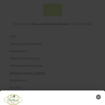
Wir sind ein
bio-zertifizierter Betrieb
: DE-ÖKO-006
AGB
Zahlung und Versand
Datenschutz
Widerrufsbelehrung
Reklamationsformular
Widerruf online erklären
Impressum
Kontakt
Über uns
Allergiker