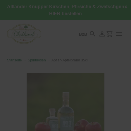
Direkt
Altländer Knupper Kirschen, Pfirsiche & Zwetschgen
x
zum
HIER bestellen
Inhalt
B2B
Suchen
Einloggen
Einkaufswa
Startseite
›
Spirituosen
›
Apfler- Apfelbrand 35cl