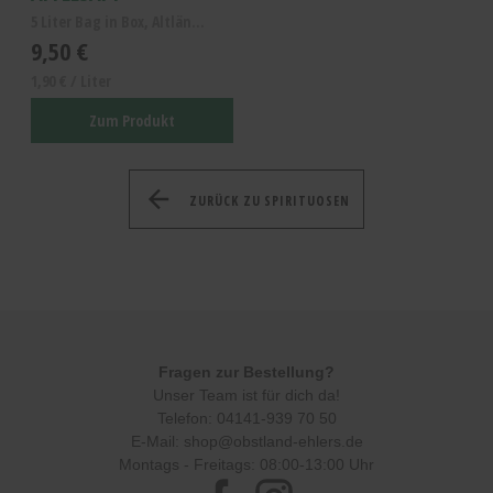
5 Liter Bag in Box, Altländer Apfelsaft naturtrüb
9,50 €
1,90 € / Liter
Zum Produkt
ZURÜCK ZU SPIRITUOSEN
Fragen zur Bestellung?
Unser Team ist für dich da!
Telefon:
04141-939 70 50
E-Mail:
shop@obstland-ehlers.de
Montags - Freitags: 08:00-13:00 Uhr
Facebook
Instagram