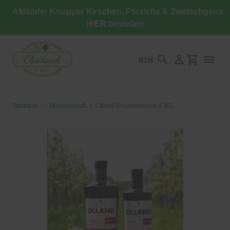
Direkt
Altländer Knupper Kirschen, Pfirsiche & Zwetschgen
x
zum
HIER bestellen
Inhalt
B2B
Suchen
Einloggen
Einkaufswa
Startseite
›
Meistverkauft
›
Olland Knubberkirsch 0.35L