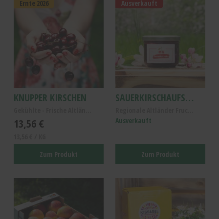
Ernte 2026
Ausverkauft
KNUPPER KIRSCHEN
SAUERKIRSCHAUFSTRICH, ALTLÄNDER SAUERKIRSCH FRUCHTAUFSTRICH
Gekühlte - Frische Altländer Dachkirschen Knupper/...
Regionale Altländer Fruchtaufstrich- Vegan, Gluten...
13,56 €
Ausverkauft
13,56 € / KG
Zum Produkt
Zum Produkt