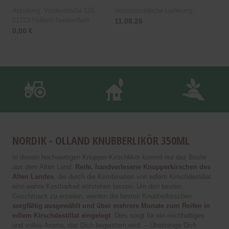
Abholung: Vorderstraße 128,
Voraussichtliche Lieferung:
21723 Hollern-Twielenfleth
11.08.26
0,00 €
NORDIK - OLLAND KNUBBERLIKÖR 350ML
In diesen hochwertigen Knupper-Kirschlikör kommt nur das Beste
aus dem Alten Land.
Reife, handverlesene Knupperkirschen des
Alten Landes
, die durch die Kombination von edlem Kirschdestillat
eine wahre Kostbarkeit entstehen lassen. Um den besten
Geschmack zu erzielen, werden die besten Knubberkirschen
sorgfältig ausgewählt und über mehrere Monate zum Reifen in
edlem Kirschdestillat eingelegt
. Dies sorgt für ein reichhaltiges
und volles Aroma, das Dich begeistern wird. – Überzeuge Dich