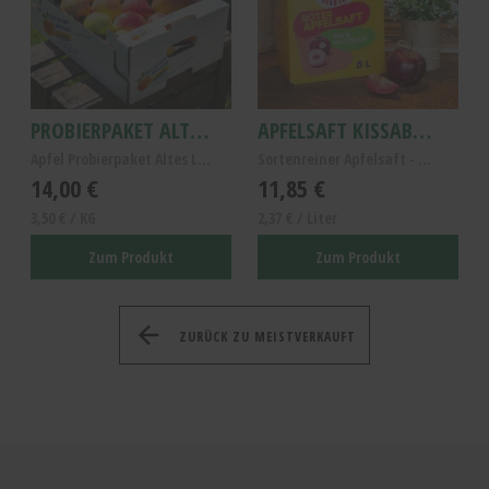
PROBIERPAKET ALTLÄNDER ÄPFEL
APFELSAFT KISSABEL ROUGE 5L
Apfel Probierpaket Altes Land - Frische Altländer ...
Sortenreiner Apfelsaft - Kissabel Rouge Rotfleisch...
14,00 €
11,85 €
3,50 € / KG
2,37 € / Liter
Zum Produkt
Zum Produkt
ZURÜCK ZU MEISTVERKAUFT