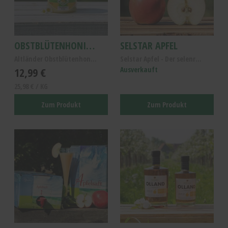
OBSTBLÜTENHONIG 500G
SELSTAR APFEL
Altländer Obstblütenhonig, reiner Obstblütenhonig,...
Selstar Apfel - Der selenreiche Elstar Apfel - Alt...
12,99 €
Ausverkauft
25,98 € / KG
Zum Produkt
Zum Produkt