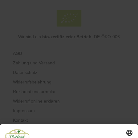
Wir sind ein
bio-zertifizierter Betrieb
: DE-ÖKO-006
AGB
Zahlung und Versand
Datenschutz
Widerrufsbelehrung
Reklamationsformular
Widerruf online erklären
Impressum
Kontakt
Über uns