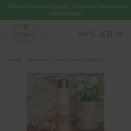
Direkt
Altländer Knupper Kirschen, Pfirsiche & Zwetschgen
x
zum
HIER bestellen
Inhalt
B2B
Suchen
Einloggen
Einkaufswa
Startseite
›
Meistverkauft
›
Eierlikör Haselnuss Nordik 0.1L