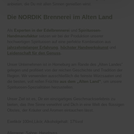
anbieten, die Du mit allen Sinnen genießen wirst.
Es tut uns leid!
Die NORDIK Brennerei im Alten Land
Du musst mindestens 18 Jahre alt sein, um diese
Produkt zu sehen.
Als
Experten in der Edelbrennerei
und
Spirituosen-
Handmanufaktur
setzen wir bei der Produktion unserer
hochwertigen Spirituosen auf eine perfekte Kombination aus
Zurück
jahrzehntelanger Erfahrung
,
höchster Handwerkskunst
und
Leidenschaft für den Genuss
.
Unser Unternehmen ist in Horneburg am Rande des „Alten Landes“
gelegen und profitiert von der reichen Geschichte und Tradition der
Region. Wir verwenden ausschließlich die feinste Würzsaaten und
die besten, voll reifen Früchte
aus dem „Alten Land“
, um unsere
Spirituosen-Spezialitäten herzustellen.
Unser Ziel ist es, Dir ein einzigartiges Geschmackserlebnis zu
bieten, das Ihre Sinne verwöhnt und Dich in eine Welt des flüssigen
Obstes, der Kräuter und Aromen eintauchen lässt.
Eierlikör 100ml,Likör, Alkoholgehalt: 17%vol
Allergene: Sahne, Haselnuss