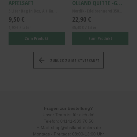
APFELSAFT
OLLAND QUITTE -GOLD 0.35L
5 Liter Bag in Box, Altländer Apfelsaft naturtrüb
Nordik- Edelbrennerei 350ml Quitte Fruchtbrand
9,50 €
22,90 €
1,90 € / Liter
65,43 € / Liter
Zum Produkt
Zum Produkt
ZURÜCK ZU MEISTVERKAUFT
Fragen zur Bestellung?
Unser Team ist für dich da!
Telefon:
04141-939 70 50
E-Mail:
shop@obstland-ehlers.de
Montags - Freitags: 08:00-13:00 Uhr