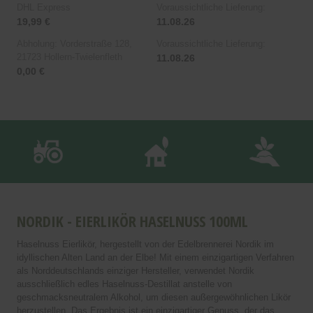
DHL Express
Voraussichtliche Lieferung:
19,99 €
11.08.26
Abholung: Vorderstraße 128,
Voraussichtliche Lieferung:
21723 Hollern-Twielenfleth
11.08.26
0,00 €
NORDIK - EIERLIKÖR HASELN
USS 100ML
Haselnuss Eierlikör, hergestellt von der Edelbrennerei Nordik im
idyllischen Alten Land an der Elbe! Mit einem einzigartigen Verfahren
als Norddeutschlands einziger Hersteller, verwendet Nordik
ausschließlich edles Haselnuss-Destillat anstelle von
geschmacksneutralem Alkohol, um diesen außergewöhnlichen Likör
herzustellen. Das Ergebnis ist ein einzigartiger Genuss, der das