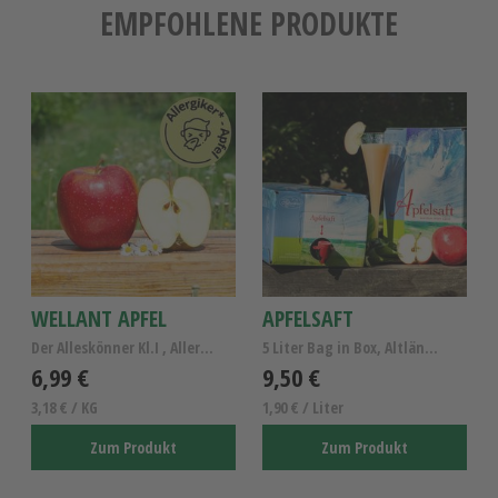
EMPFOHLENE PRODUKTE
WELLANT APFEL
APFELSAFT
Der Alleskönner Kl.I , Allergiker Apfel Wellant
5 Liter Bag in Box, Altländer Apfelsaft naturtrüb
6,99 €
9,50 €
3,18 € / KG
1,90 € / Liter
Zum Produkt
Zum Produkt