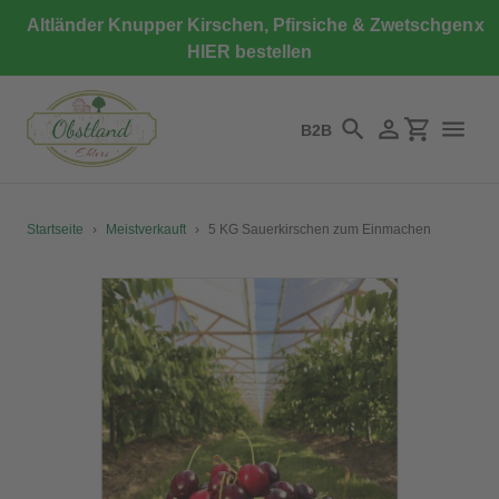
Direkt
Altländer Knupper Kirschen, Pfirsiche & Zwetschgen
x
zum
HIER bestellen
Inhalt
B2B
Suchen
Einloggen
Einkaufswa
Startseite
›
Meistverkauft
›
5 KG Sauerkirschen zum Einmachen