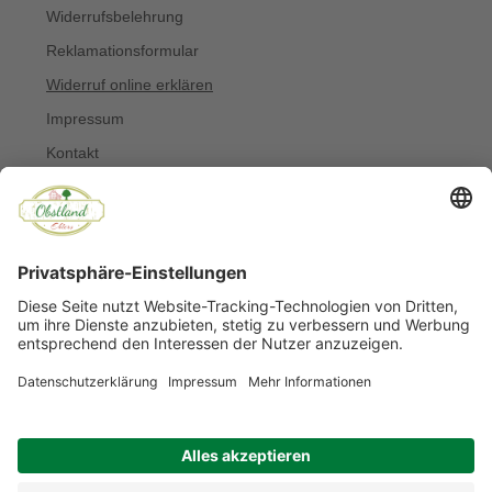
Widerrufsbelehrung
Reklamationsformular
Widerruf online erklären
Impressum
Kontakt
Über uns
Allergiker
Blog
© Copyright 2022 Obstland Ehlers
Noch sind keine Bewertungen vorhanden.