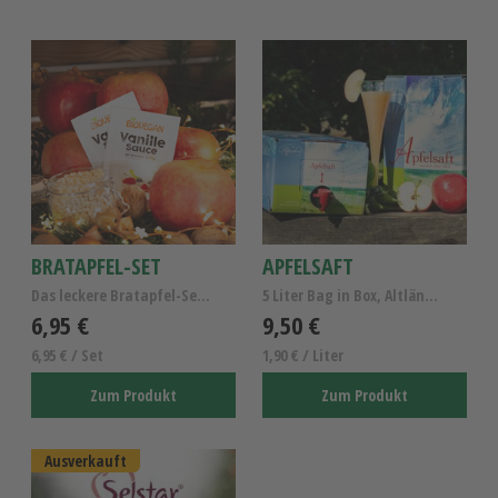
BRATAPFEL-SET
APFELSAFT
Das leckere Bratapfel-Set für Zuhause
5 Liter Bag in Box, Altländer Apfelsaft naturtrüb
6,95 €
9,50 €
6,95 € / Set
1,90 € / Liter
Zum Produkt
Zum Produkt
Ausverkauft