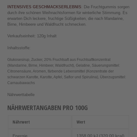
INTENSIVES GESCHMACKSERLEBNIS
: Die Fruchtgummis sorgen
durch ihre schönen Weihnachtsformen für winterliche Stimmung. Es
erwarten Dich leckere, fruchtige Süßigkeiten, die nach Mandarine,
Birne, Himbeere und Waldfrucht schmecken.
Verkaufseinheit: 120g Inhalt
Inhaltsstoffe:
Glukosesirup, Zucker, 20% Fruchtsaft aus Fruchtsaftkonzentrat
(Mandarine, Birne, Himbeer, Waldfrucht), Gelatine, Säuerungsmittel:
Citronensäure, Aromen, färbende Lebensmittel (Konzentrate der
schwarzen Karotte, Karotte, Apfel, Saflor und Spirulina), Überzugsmittel:
Carnaubawachs
Nährwerttabelle
NÄHRWERTANGABEN PRO 100G
Nährwert
Wert
Energie
1358,00 kJ (320,00 kcal)