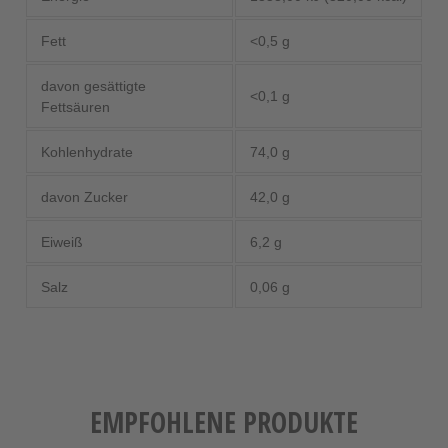
Fett
<0,5 g
davon gesättigte
<0,1 g
Fettsäuren
Kohlenhydrate
74,0 g
davon Zucker
42,0 g
Eiweiß
6,2 g
Salz
0,06 g
EMPFOHLENE PRODUKTE