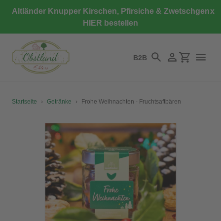
Direkt
Altländer Knupper Kirschen, Pfirsiche & Zwetschgen
x
zum
HIER bestellen
Inhalt
B2B
Suchen
Einloggen
Einkaufswa
Startseite
›
Getränke
›
Frohe Weihnachten - Fruchtsaftbären