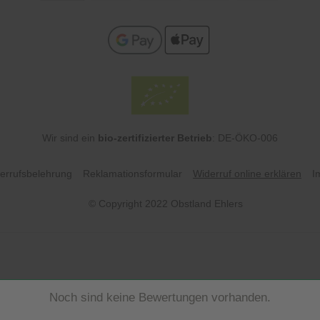
Wir sind ein
bio-zertifizierter Betrieb
: DE-ÖKO-006
errufsbelehrung
Reklamationsformular
Widerruf online erklären
I
© Copyright 2022 Obstland Ehlers
Noch sind keine Bewertungen vorhanden.