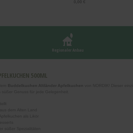
0,00 €
Regionaler Anbau
PFELKUCHEN 500ML
 dem
Buddelkuchen Altländer Apfelkuchen
von NORDIK! Dieser einzig
s süßer Genuss für jede Gelegenheit.
ellt
 aus dem Alten Land
felkuchen als Likör
Desserts
r süßer Spezialitäten