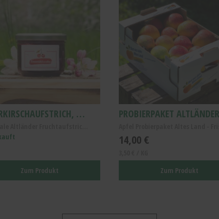
SAUERKIRSCHAUFSTRICH, ALTLÄNDER SAUERKIRSCH FRUCHTAUFSTRICH
Regionale Altländer Fruchtaufstrich- Vegan, Gluten...
kauft
14,00 €
3,50 € / KG
Zum Produkt
Zum Produkt