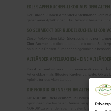
EDLER APFELKUCHEN-LIKÖR AUS DEM ALTEN
Der
Buddelkuchen Altländer Apfelkuchen
vereint d
gebackener Apfelkuchen! Die Rezeptur basiert auf han
SO SCHMECKT DER BUDDELKUCHEN LIKÖR V
Dieser Apfelkuchen-Likör überrascht mit einer
harmon
Zimt-Aromen
, die dich sofort an ein frisches Stüc
ob pur, als Dessert-Zutat oder eisgekühlt als besonde
ALTLÄNDER APFELKUCHEN - EINE ALTLÄNDE
Das
Alte Land
ist bekannt für seine erstklassigen Äp
Art erlebbar – als
flüssige Kuchenvariante
. Ob als 
Apfelkultur des Alten Landes.
DIE NORDIK BRENNEREI IM ALTEN LAND
Die
NORDIK Edel-Brennerei
in Horneburg verbindet
Spirituosen, die höchsten Genuss versprechen. Regi
NORDIK zu einer der spannendsten Brennereien im 