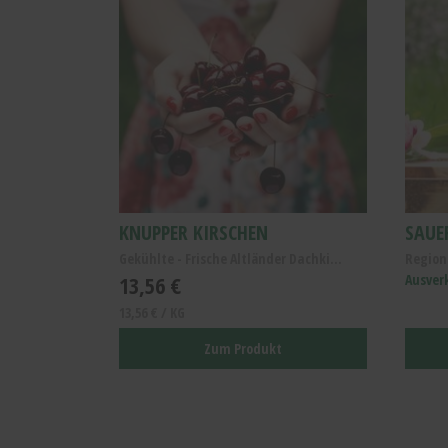
KNUPPER KIRSCHEN
Gekühlte - Frische Altländer Dachkirschen Knupper/...
13,56 €
Ausver
13,56 € / KG
Zum Produkt