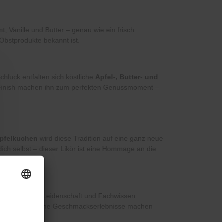
t, Vanille und Butter – genau wie ein frisch
Obstprodukte bekannt ist.
chluck entfalten sich köstliche
Apfel-, Butter- und
me Finish machen ihn zum perfekten Genussmoment –
Apfelkuchen
wird diese Tradition auf eine ganz neue
ch selbst – dieser Likör ist eine Hommage an die
stehen mit viel Leidenschaft und Fachwissen
ür außergewöhnliche Geschmackserlebnisse machen