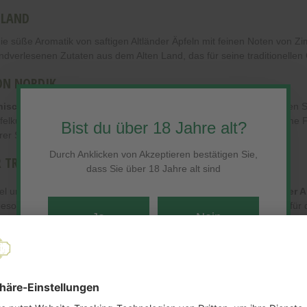
 LAND
ie süße Aromatik von saftigen Altländer Äpfeln mit feinen Noten von Zim
dverlesenen Zutaten aus dem Alten Land, das für seine traditionellen 
ON NORDIK
ischen Balance aus Süße und würziger Tiefe
. Schon beim ersten S
k Apfelkuchen erinnern. Seine cremige Textur und das milde, angeneh
Bist du über 18 Jahre alt?
rer Shot.
Durch Anklicken von Akzeptieren bestätigen Sie,
R TRADITION
dass Sie über 18 Jahre alt sind
fel und traditionellen Backrezepte. Mit dem
Buddelkuchen Altländer 
besondere Überraschung für Gäste oder als süßer Genussmoment für di
Ja
Nein
jahrzehntelange Handwerkskunst mit innovativen Ideen
. Hier ent
onale Zutaten, traditionelle Herstellungsverfahren und ein Gespür f
Es tut uns leid!
Norden.