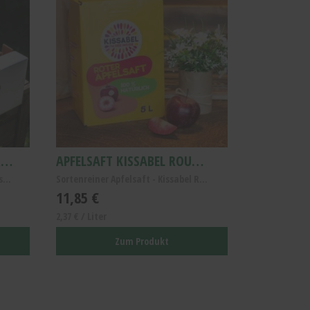
PROBIERPAKET ALTLÄNDER ÄPFEL
APFELSAFT KISSABEL ROUGE 5L
Apfel Probierpaket Altes Land - Frische Altländer ...
Sortenreiner Apfelsaft - Kissabel Rouge Rotfleisch...
11,85 €
2,37 € / Liter
Zum Produkt