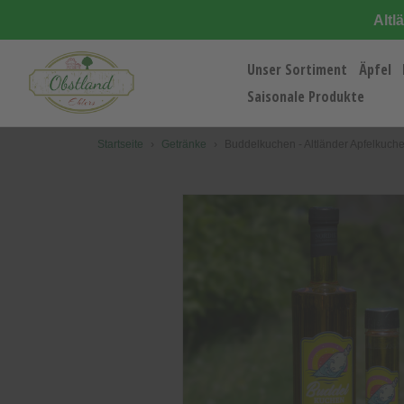
Direkt
Altl
zum
Inhalt
Unser Sortiment
Äpfel
Saisonale Produkte
Startseite
›
Getränke
›
Buddelkuchen - Altländer Apfelkuch