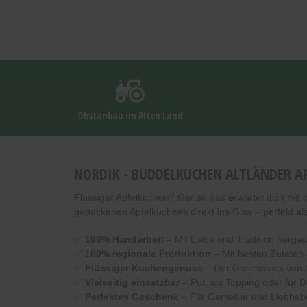
Obstanbau im Alten Land
NORDIK -
BUDDELKUCHEN ALTLÄNDER A
Flüssiger Apfelkuchen? Genau das erwartet dich mit
gebackenen Apfelkuchens direkt ins Glas – perfekt al
✅
100% Handarbeit
– Mit Liebe und Tradition hergest
✅
100% regionale Produktion
– Mit besten Zutaten
✅
Flüssiger Kuchengenuss
– Der Geschmack von Ap
✅
Vielseitig einsetzbar
– Pur, als Topping oder für 
✅
Perfektes Geschenk
– Für Genießer und Liebhabe