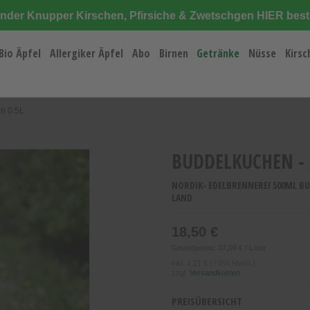
änder Knupper Kirschen, Pfirsiche & Zwetschgen HIER best
Bio Äpfel
Allergiker Äpfel
Abo
Birnen
Getränke
Nüsse
Kirsc
en 0.5L
BUDDELKUCHEN - 
NORDIK- EDELBRENNEREI 500ML B
LAND
18,50 €
Grundpreis: 37,00 € / Liter
inkl.
1,21 €
(7.0% MwSt.)
zzgl.
Versandkosten
PREISÜBERSICHT