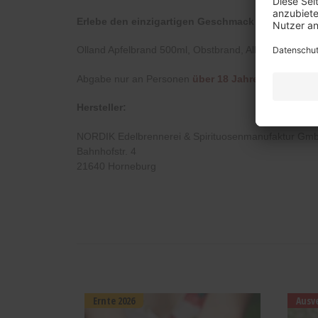
Erlebe den einzigartigen Geschmack von flüssige
Olland Apfelbrand 500ml, Obstbrand, Alkoholgehalt: 
Abgabe nur an Personen
über 18 Jahre
Hersteller:
NORDIK Edelbrennerei & Spirituosenmanufaktur Gm
Bahnhofstr. 4
21640 Horneburg
Ernte 2026
Ausv