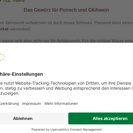
Das Gewürz für Punsch und Glühwein
ten Jahreszeit aufwärmen ist doch etwas Schönes. Passend dazu einen 
skat
verzaubert.
gnet sich aber nicht nur für Apfelpunsch. Für die richtige Würze empf
en und genießen.
"Apfelpunsch-Sets"
h ganz bequem eines unserer
. In Verschieden
chmeckt auch gut zu Orangensaft. Den passenden naturtrüben Apfelsaf