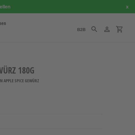
ellen
x
hen
B2B
Suchen
Einloggen
Einkauf
WÜRZ 180G
N APPLE SPICE GEWÜRZ