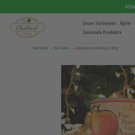
Direkt
Altl
zum
Inhalt
Unser Sortiment
Äpfel
Saisonale Produkte
Startseite
›
Bio-Äpfel
›
Apfelpunsch Gewürz 180g