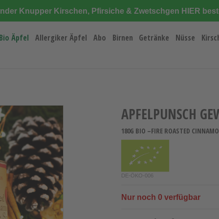
änder Knupper Kirschen, Pfirsiche & Zwetschgen HIER best
Bio Äpfel
Allergiker Äpfel
Abo
Birnen
Getränke
Nüsse
Kirsc
APFELPUNSCH GE
180G BIO –FIRE ROASTED CINNAMO
DE-ÖKO-006
Nur noch
0
verfügbar