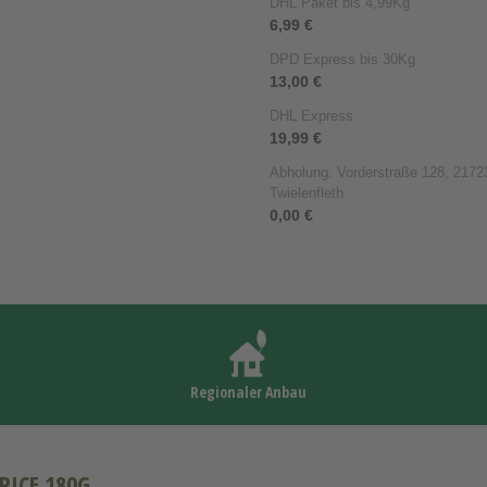
DHL Paket bis 4,99Kg
6,99 €
DPD Express bis 30Kg
13,00 €
DHL Express
19,99 €
Abholung: Vorderstraße 128, 21723
Twielenfleth
0,00 €
Regionaler Anbau
PICE 180G