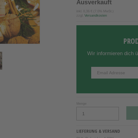
Ausverkauft
inkl.
0,36 €
(7.0% MwSt.)
zzgl.
Versandkosten
PROD
Wir informieren dich 
Menge
LIEFERUNG & VERSAND