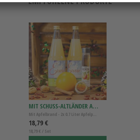
EMPFOHLENE PRODUKTE
MIT SCHUSS-ALTLÄNDER APFELPUNSCH-SET KLEIN
Mit Apfelbrand - 2x 0.7 Liter Apfelpunsch-Set
18,79 €
18,79 € / Set