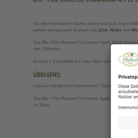
Vor dem heimischen Kamin sitzen und sich in der kal
seinen einzigartigen Aromen von
Zimt
,
Nelke
und
Mu
Das Bio –Fire Roasted Cinnamon Apple Spice Gewürz ei
von Glühwein.
Einfach 1-2 Esslöffel in 1 Liter Wein oder Saft auflös
ÜBRIGENS:
Lust auf Apfelpunsch bekommen? Dann bestelle doc
Das Bio –Fire Roasted Cinnamon Apple Spice Gewürz s
im Shop.