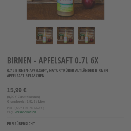
BIRNEN - APFELSAFT 0.7L 6X
0.7 L BIRNEN-APFELSAFT, NATURTRÜBER ALTLÄNDER BIRNEN
APFELSAFT 6 FLASCHEN
15,99 €
(0,90 € Zusatzkosten)
Grundpreis: 3,81 € / Liter
inkl.
2,55 €
(19.0% MwSt.)
zzgl.
Versandkosten
PREISÜBERSICHT