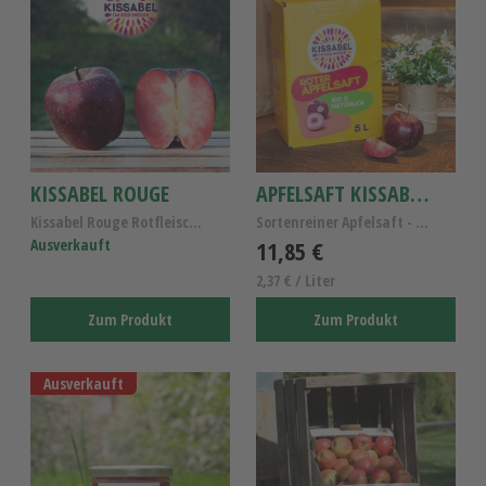
KISSABEL ROUGE
APFELSAFT KISSABEL ROUGE 5L
Kissabel Rouge Rotfleischige Apfelsorte – Altlände...
Sortenreiner Apfelsaft - Kissabel Rouge Rotfleisch...
Ausverkauft
11,85 €
2,37 € / Liter
Zum Produkt
Zum Produkt
Ausverkauft