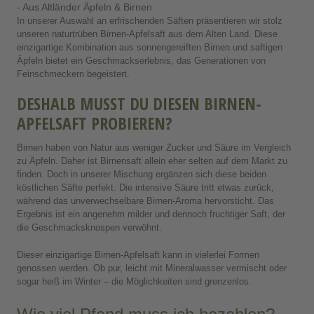
- Aus Altländer Äpfeln & Birnen
In unserer Auswahl an erfrischenden Säften präsentieren wir stolz
unseren naturtrüben Birnen-Apfelsaft aus dem Alten Land. Diese
einzigartige Kombination aus sonnengereiften Birnen und saftigen
Äpfeln bietet ein Geschmackserlebnis, das Generationen von
Feinschmeckern begeistert.
DESHALB MUSST DU DIESEN BIRNEN-
APFELSAFT PROBIEREN?
Birnen haben von Natur aus weniger Zucker und Säure im Vergleich
zu Äpfeln. Daher ist Birnensaft allein eher selten auf dem Markt zu
finden. Doch in unserer Mischung ergänzen sich diese beiden
köstlichen Säfte perfekt. Die intensive Säure tritt etwas zurück,
während das unverwechselbare Birnen-Aroma hervorsticht. Das
Ergebnis ist ein angenehm milder und dennoch fruchtiger Saft, der
die Geschmacksknospen verwöhnt.
Dieser einzigartige Birnen-Apfelsaft kann in vielerlei Formen
genossen werden. Ob pur, leicht mit Mineralwasser vermischt oder
sogar heiß im Winter – die Möglichkeiten sind grenzenlos.
Wie viel Pfand muss ich bezahlen?