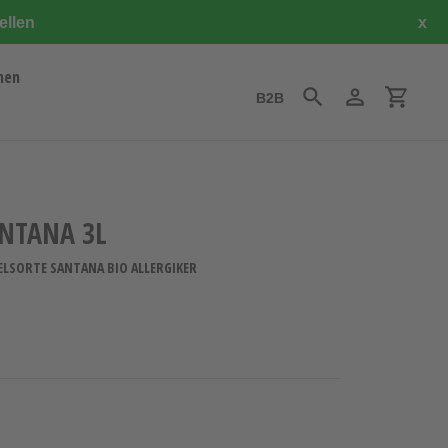
ellen
x
hen
B2B
Suchen
Einloggen
Einkauf
ANTANA 3L
FELSORTE SANTANA BIO ALLERGIKER