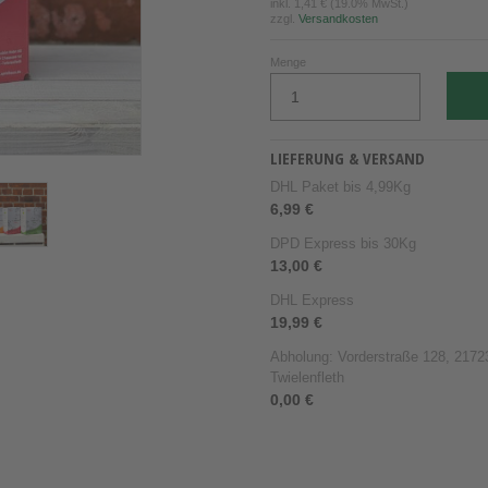
inkl.
1,41 €
(19.0% MwSt.)
zzgl.
Versandkosten
Menge
LIEFERUNG & VERSAND
DHL Paket bis 4,99Kg
6,99 €
DPD Express bis 30Kg
13,00 €
DHL Express
19,99 €
Abholung: Vorderstraße 128, 21723
Twielenfleth
0,00 €