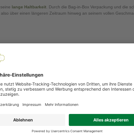
 seine
lange Haltbarkeit
. Durch die Bag-in-Box Verpackung und die sc
 also über einen längeren Zeitraum hinweg an seinem vollen Geschma
 vor allem bei Apfelallergikern in Deutschland bekannt ist. Sie zeichnet 
keit aus. Der Santana-Apfel ermöglicht es Menschen mit Apfelallergien,
eben, ohne unangenehme Reaktionen auszulösen.
 ist die Santana-Apfelsorte eine köstliche Alternative für alle, die a
s zu 3 Monate haltbar