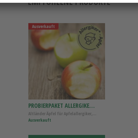
EMPFOHLENE PRODUKTE
Ausverkauft
PROBIERPAKET ALLERGIKER-ÄPFEL 4 SORTEN
Altländer Äpfel für Apfelallergiker, Probierpaket ...
Ausverkauft