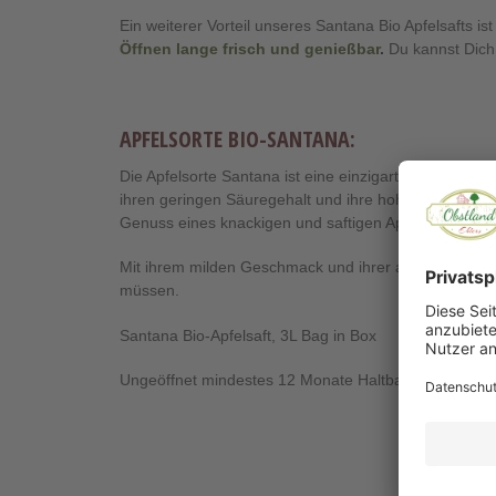
Ein weiterer Vorteil unseres Santana Bio Apfelsafts ist
Öffnen lange frisch und genießbar
.
Du kannst Dich
APFELSORTE BIO-SANTANA:
Die Apfelsorte Santana ist eine einzigartige Sorte, die
ihren geringen Säuregehalt und ihre hohe Verträglich
Genuss eines knackigen und saftigen Apfels zu erl
Mit ihrem milden Geschmack und ihrer angenehmen Süße
müssen.
Santana Bio-Apfelsaft, 3L Bag in Box
Ungeöffnet mindestes 12 Monate Haltbar, geöffnet bi