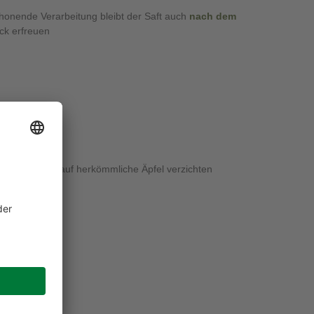
honende Verarbeitung bleibt der Saft auch
nach dem
ck erfreuen
sich durch
 den vollen
llergiebedingt auf herkömmliche Äpfel verzichten