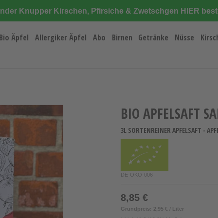
änder Knupper Kirschen, Pfirsiche & Zwetschgen HIER best
Bio Äpfel
Allergiker Äpfel
Abo
Birnen
Getränke
Nüsse
Kirsc
BIO APFELSAFT S
3L SORTENREINER APFELSAFT - AP
DE-ÖKO-006
8,85 €
Grundpreis: 2,95 € / Liter