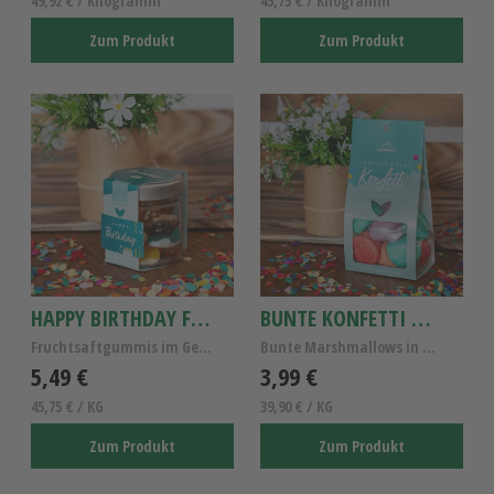
49,92 € / Kilogramm
45,75 € / Kilogramm
Zum Produkt
Zum Produkt
HAPPY BIRTHDAY FRUCHTGUMMIS
BUNTE KONFETTI MARSHMALLOWS
Fruchtsaftgummis im Geschenkglas - Happy Birthday
Bunte Marshmallows in der Geschenkverpackung
5,49 €
3,99 €
45,75 € / KG
39,90 € / KG
Zum Produkt
Zum Produkt