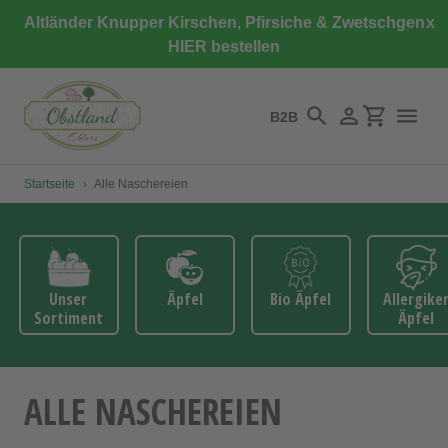
Direkt
Altländer Knupper Kirschen, Pfirsiche & Zwetschgen
x
zum
HIER bestellen
Inhalt
B2B
Suchen
Einloggen
Einkaufswa
Startseite
›
Alle Naschereien
Unser
Äpfel
Bio Äpfel
Allergike
Sortiment
Äpfel
ALLE NASCHEREIEN