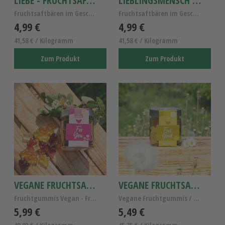
LIEBE - FRUCHTSAFTBÄREN
LIEBLINGSMENSCH - FRUCHTSAFTBÄREN
Fruchtsaftbären im Geschenkglas - Liebe 120g
Fruchtsaftbären im Geschenkglas - Lieblingsmensch
4,99 €
4,99 €
41,58 € / Kilogramm
41,58 € / Kilogramm
Zum Produkt
Zum Produkt
VEGANE FRUCHTSAFTBÄREN - FOR YOU
VEGANE FRUCHTSAFTBÄREN FEEL GOOD
Fruchtgummis Vegan - Fruchtsaftbären Geschenkglas ...
Vegane Fruchtgummis / Vegane Gumibären 120g
5,99 €
5,49 €