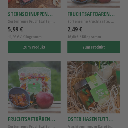
STERNSCHNUPPENBÄREN ROT
FRUCHTSAFTBÄREN APFEL 150G
Sortenreine Fruchtsäfte, Fruchtgummi Sternschnuppe...
Sortenreine Fruchtsäfte, Fruchtgummi Apfel mit Herz
5,99 €
2,49 €
11,98 € / Kilogramm
16,60 € / Kilogramm
Zum Produkt
Zum Produkt
FRUCHTSAFTBÄREN APFEL
OSTER HASENFUTTER FRUCHTGUMMIS
Sortenreine Fruchtsäfte, Fruchtgummi Apfel mit Herz
Fruchtgummis in Karottenform 120g