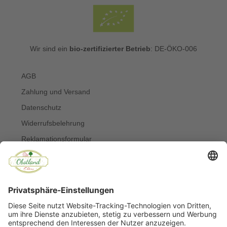
Wir sind ein
bio-zertifizierter Betrieb
: DE-ÖKO-006
AGB
Zahlung und Versand
Datenschutz
Widerrufsbelehrung
Reklamationsformular
Widerruf online erklären
Impressum
Kontakt
Über uns
Allergiker