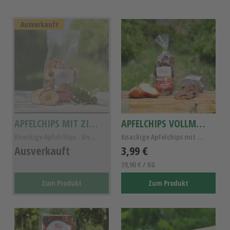
Ausverkauft
APFELCHIPS MIT ZIMT 90G
APFELCHIPS VOLLMILCH SCHOKOLADE 100G
Knackige Apfelchips - Unbehandelt schonend getroc...
Knackige Apfelchips mit Vollmilch - Schokolade - U...
Ausverkauft
3,99 €
39,90 € / KG
Zum Produkt
Zum Produkt