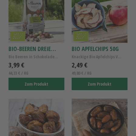
DE-ÖKO-006
DE-ÖKO-006
BIO-BEEREN DREIERLEI 90G
BIO APFELCHIPS 50G
Bio Beeren in Schokolade - Unbehandelt schonend ge...
Knackige Bio Apfelchips Vegan - Unbehandelt schone...
3,99 €
2,49 €
44,33 € / KG
49,80 € / KG
Zum Produkt
Zum Produkt