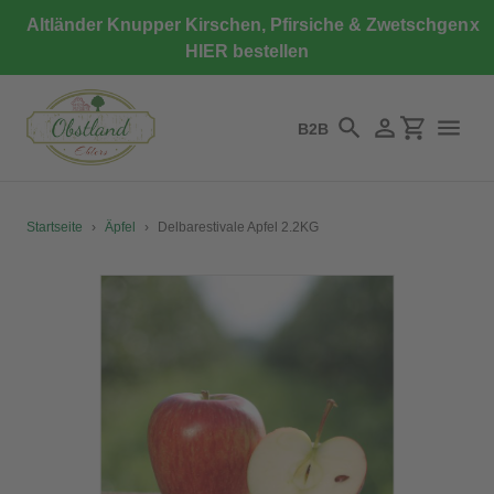
Direkt
Altländer Knupper Kirschen, Pfirsiche & Zwetschgen
x
zum
HIER bestellen
Inhalt
B2B
Suchen
Einloggen
Einkaufswa
Startseite
›
Äpfel
›
Delbarestivale Apfel 2.2KG