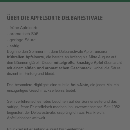
ÜBER DIE APFELSORTE DELBARESTIVALE
- frühe Apfelsorte
- aromatisch Süß
- geringe Säure
- saftig
Beginne den Sommer mit dem Delbarestivale Apfel, unserer
frühreifen Apfelsorte
, die bereits ab Anfang bis Mitte August auf
den Bäumen glänzt. Dieser
mittelgroße, knackige Apfel
überrascht
mit einem
süßen und aromatischen Geschmack,
wobei die Säure
dezent im Hintergrund bleibt.
Das besondere Highlight: eine subtile
Anis-Note,
die jedes Mal ein
einzigartiges Geschmackserlebnis bietet.
Sein verführerisches rotes Leuchten auf der Sonnenseite und das
saftige, feste Fruchtfleisch machen ihn unverwechselbar. Seit 1982
begeistert der Delbarestivale, ursprünglich aus Frankreich,
Apfelliebhaber weltweit.
Pflückreif ist er Anfang August bis September.