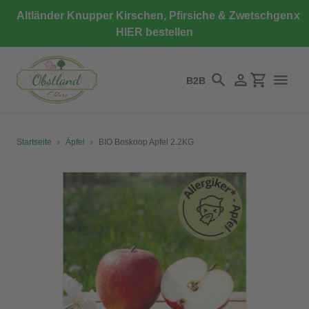
Direkt
Altländer Knupper Kirschen, Pfirsiche & Zwetschgen
x
zum
HIER bestellen
Inhalt
B2B
Suchen
Einloggen
Einkaufswa
Startseite
›
Äpfel
›
BIO Boskoop Apfel 2.2KG