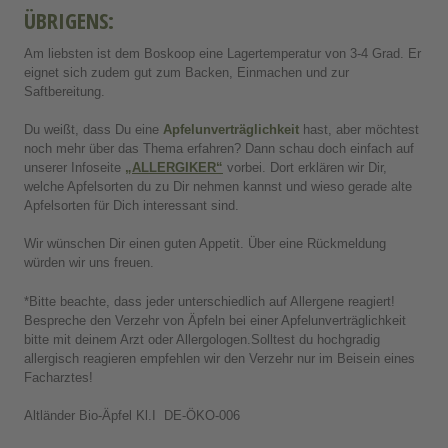
ÜBRIGENS:
Am liebsten ist dem Boskoop eine Lagertemperatur von 3-4 Grad. Er
eignet sich zudem gut zum Backen, Einmachen und zur
Saftbereitung.
Du weißt, dass Du eine
Apfelunverträglichkeit
hast, aber möchtest
noch mehr über das Thema erfahren? Dann schau doch einfach auf
unserer Infoseite
„ALLERGIKER“
vorbei. Dort erklären wir Dir,
welche Apfelsorten du zu Dir nehmen kannst und wieso gerade alte
Apfelsorten für Dich interessant sind.
Wir wünschen Dir einen guten Appetit. Über eine Rückmeldung
würden wir uns freuen.
*Bitte beachte, dass jeder unterschiedlich auf Allergene reagiert!
Bespreche den Verzehr von Äpfeln bei einer Apfelunverträglichkeit
bitte mit deinem Arzt oder Allergologen.Solltest du hochgradig
allergisch reagieren empfehlen wir den Verzehr nur im Beisein eines
Facharztes!
Altländer Bio-Äpfel Kl.I DE-ÖKO-006