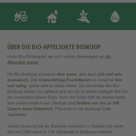
ÜBER DIE BIO-APFELSORTE BOSKOOP
Unser Bio-Winterapfel, der sich zudem überwiegend gut
für
Allergiker eignet
.
Der Bio-Boskoop schmeckt
eher sauer
, aber auch
süß und sehr
aromatisch
. Das
Creme-farbige Fruchtfleisch
ist zunächst
fest
und saftig
, später wird es etwas mürbe. Die Deckfarbe des Bio-
Boskoop variiert von gelblich grün bis hin zu einem kräftigen Rot-Ton
der sonnenbeschienen Seite. Auch die Größe fällt bei diesem Apfel
sehr unterschiedlich aus. Deshalb sind
Größen von bis zu 200
Gramm keine Seltenheit
. Pflückreif ist der Boskoop Ende
September.
Seinen Ursprung hat der Boskoop vermutlich in Holland und wurde
dort von 1856 durch K.J.W. Ottolander in Boskoop entdeckt.