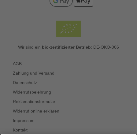
Wir sind ein
bio-zertifizierter Betrieb
: DE-ÖKO-006
AGB
Zahlung und Versand
Datenschutz
Widerrufsbelehrung
Reklamationsformular
Widerruf online erklären
Impressum
Kontakt