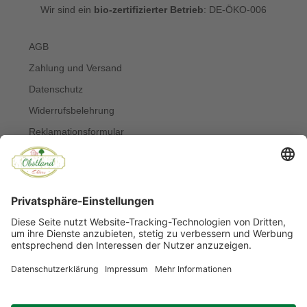
Wir sind ein
bio-zertifizierter Betrieb
: DE-ÖKO-006
AGB
Zahlung und Versand
Datenschutz
Widerrufsbelehrung
Reklamationsformular
Widerruf online erklären
Impressum
Kontakt
Über uns
Allergiker
Blog
© Copyright 2022 Obstland Ehlers