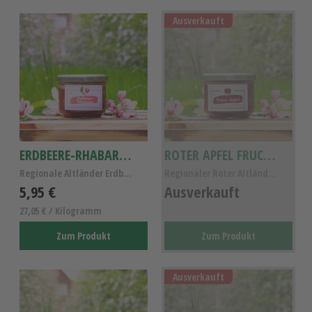
Ausverkauft
ERDBEERE-RHABARBER FRUCHT-AUFSTRICH
ROTER APFEL FRUCHTAUFSTRICH
Regionale Altländer Erdbeere-Rhabarber Fruchtaufst...
Regionaler Roter Altländer Apfel-Fruchtaufstrich, ...
5,95 €
Ausverkauft
27,05 € / Kilogramm
Zum Produkt
Zum Produkt
Ausverkauft