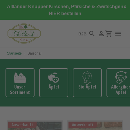
Direkt
Altländer Knupper Kirschen, Pfirsiche & Zwetschgen
x
zum
HIER bestellen
Inhalt
B2B
Suchen
Einloggen
Einkaufswa
Startseite
›
Saisonal
Unser
Äpfel
Bio Äpfel
Allergike
Sortiment
Äpfel
Ausverkauft
Ausverkauft