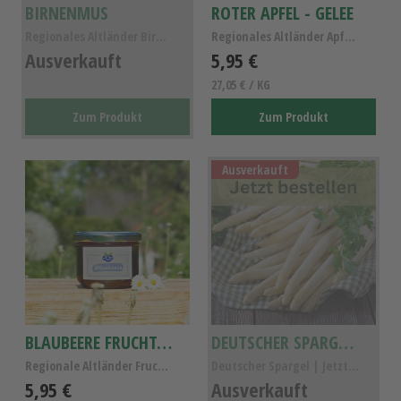
BIRNENMUS
ROTER APFEL - GELEE
Regionales Altländer Birnenmus - Vegan, Glutenfrei...
Regionales Altländer Apfelgelee aus Kissabel Apfel...
Ausverkauft
5,95 €
27,05 € / KG
Zum Produkt
Zum Produkt
Ausverkauft
BLAUBEERE FRUCHTAUFSTRICH
DEUTSCHER SPARGEL 1KG
Regionale Altländer Fruchtaufstrich Blaubeere - Ve...
Deutscher Spargel | Jetzt bestellen 1kg
5,95 €
Ausverkauft