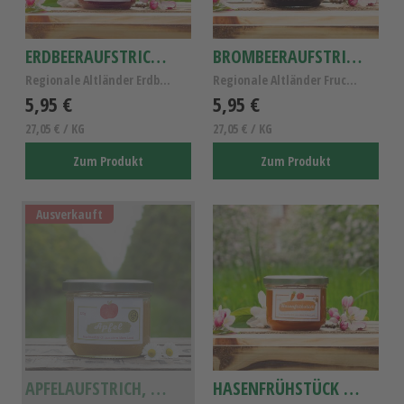
ERDBEERAUFSTRICH, ALTLÄNDER FRUCHTAUFSTRICH
BROMBEERAUFSTRICH, ALTLÄNDER BROMBEER-AUFSTRICH
Regionale Altländer Erdbeerfruchtaufstrich- Vegan,...
Regionale Altländer Fruchtaufstrich- Vegan, Gluten...
5,95 €
5,95 €
27,05 € / KG
27,05 € / KG
Zum Produkt
Zum Produkt
Ausverkauft
APFELAUFSTRICH, ALTLÄNDER APFEL-MARMELADE
HASENFRÜHSTÜCK AUFSTRICH