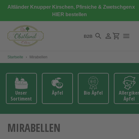
Direkt
Altländer Knupper Kirschen, Pfirsiche & Zwetschgen
x
zum
HIER bestellen
Inhalt
B2B
Suchen
Einloggen
Einkaufswa
Startseite
›
Mirabellen
Unser
Äpfel
Bio Äpfel
Allergike
Sortiment
Äpfel
MIRABELLEN