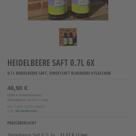
HEIDELBEERE SAFT 0.7L 6X
0.7 L HEIDELBEERE SAFT, DIREKTSAFT BLAUBEERE 6 FLASCHEN
46,90 €
(0,90 € Zusatzkosten)
Grundpreis: 11,17 € / Liter
inkl.
7,49 €
(19.0% MwSt.)
zzgl.
Versandkosten
PREISÜBERSICHT
Heidelbeere Saft 0.7L 6x
11,17 € / Liter