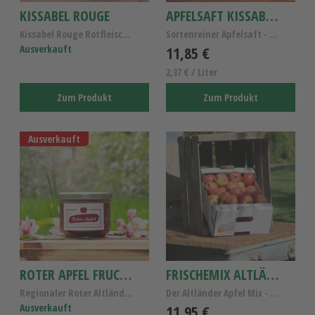
KISSABEL ROUGE
APFELSAFT KISSABEL ROUGE 5L
Kissabel Rouge Rotfleischige Apfelsorte – Altlände...
Sortenreiner Apfelsaft - Kissabel Rouge Rotfleisch...
Ausverkauft
11,85 €
2,37 € / Liter
Zum Produkt
Zum Produkt
Ausverkauft
ROTER APFEL FRUCHTAUFSTRICH
FRISCHEMIX ALTLÄNDER ÄPFEL
Regionaler Roter Altländer Apfel-Fruchtaufstrich, ...
Der Altländer Apfel Mix - Altländer Apfelsorten
Ausverkauft
11,95 €