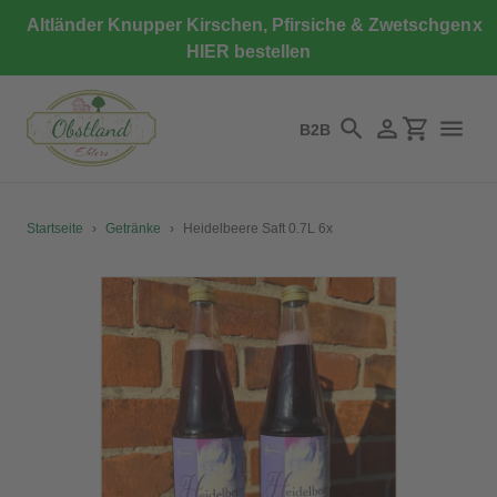
Direkt
Altländer Knupper Kirschen, Pfirsiche & Zwetschgen
x
zum
HIER bestellen
Inhalt
B2B
Suchen
Einloggen
Einkaufswa
Startseite
›
Getränke
›
Heidelbeere Saft 0.7L 6x