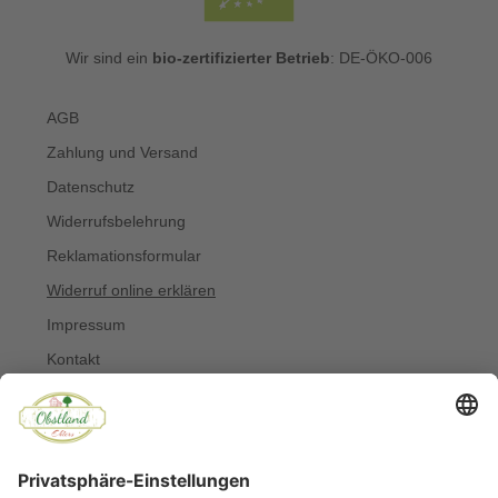
Wir sind ein
bio-zertifizierter Betrieb
: DE-ÖKO-006
AGB
Zahlung und Versand
Datenschutz
Widerrufsbelehrung
Reklamationsformular
Widerruf online erklären
Impressum
Kontakt
Über uns
Allergiker
Blog