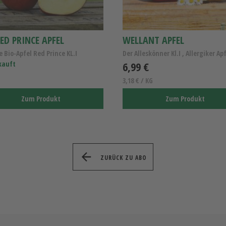
ED PRINCE APFEL
WELLANT APFEL
e Bio-Apfel Red Prince KL.I
kauft
6,99 €
3,18 € / KG
Zum Produkt
Zum Produkt
ZURÜCK ZU ABO