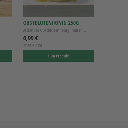
OBSTBLÜTENHONIG 250G
Der Alleskönner Kl.I , Allergiker Apfel Wellant
Altländer Obstblütenhonig, reiner Obstblütenhonig,...
6,99 €
27,96 € / KG
Zum Produkt