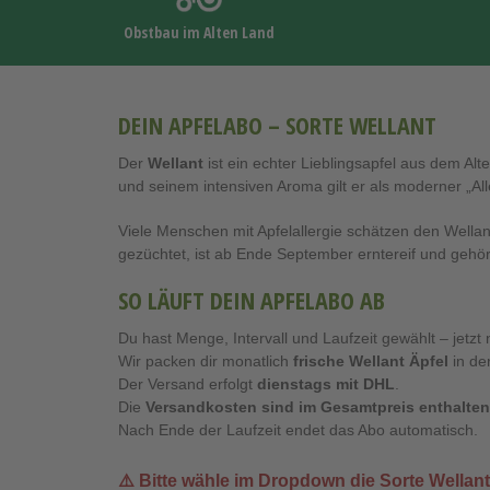
Obstbau im Alten Land
DEIN APFELABO – SORTE WELLANT
Der
Wellant
ist ein echter Lieblingsapfel aus dem Alt
und seinem intensiven Aroma gilt er als moderner „Al
Viele Menschen mit Apfelallergie schätzen den Wella
gezüchtet, ist ab Ende September erntereif und gehör
SO LÄUFT DEIN APFELABO AB
Du hast Menge, Intervall und Laufzeit gewählt – jetzt 
Wir packen dir monatlich
frische Wellant Äpfel
in de
Der Versand erfolgt
dienstags mit DHL
.
Die
Versandkosten sind im Gesamtpreis enthalten
Nach Ende der Laufzeit endet das Abo automatisch.
⚠️ Bitte wähle im Dropdown die Sorte
Wellant