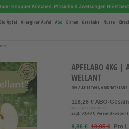
änder Knupper Kirschen, Pfirsiche & Zwetschgen HIER best
Bio Äpfel
Allergiker Äpfel
Abo
Birnen
Getränke
Nüsse
Kirsc
llant
APFELABO 4KG | 
WELLANT
4KG ALLE 14 TAGE, 6 MONATE LANG 
118,26 € ABO-Gesam
inkl.
6,54 €
(7.0% MwSt.)
zzgl. 93,48 € Versandkosten (
9,86 €
10,95 €
Pro L