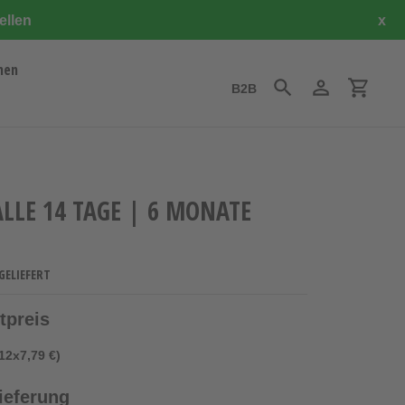
ellen
x
hen
B2B
Suchen
Einloggen
Einkauf
ALLE 14 TAGE | 6 MONATE
GELIEFERT
tpreis
12x7,79 €)
ieferung