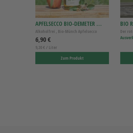
APFELSECCO BIO-DEMETER 0,75L
BIO R
Alkoholfrei , Bio-Münch Apfelsecco
Der rot
6,90 €
Ausver
9,20 € / Liter
Zum Produkt