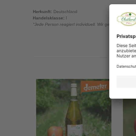
Herkunft:
Deutschland
Handelsklasse:
I
*Jede Person reagiert individuell. Wir geben keine Gar
Ausv